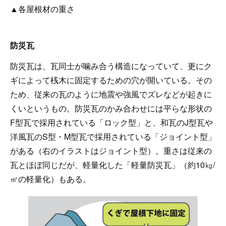
▲各屋根材の重さ
防災瓦
防災瓦は、瓦同士が噛み合う構造になっていて、更にク
ギによって桟木に固定するための穴が開いている。その
ため、従来の瓦のように地震や強風でズレなどが起きに
くいというもの。防災瓦のかみ合わせには平らな形状の
F型瓦で採用されている「ロック型」と、和瓦のJ型瓦や
洋風瓦のS型・M型瓦で採用されている「ジョイント型」
がある（右のイラストはジョイント型）。重さは従来の
瓦とほぼ同じだが、軽量化した「軽量防災瓦」（約10㎏/
㎡の軽量化）もある。