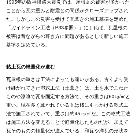
1995年の阪神淡路大震災では、屋根瓦の被害が多かった
ことから瓦の重みと耐震との関係がクローズアップされ
た。しかしこの災害を受けて瓦葺きの施工基準を定めた
「ガイドライン工法（P33参照）」によれば、瓦屋根の
被害は昔ながらの葺き方に問題があるとして新しい施工
基準を定めている。
粘土瓦の軽量化が進む
瓦屋根の重さは工法によっても違いがある。古くより受
け継がれてきた湿式工法（土葺き）は、土を水でこねた
ものや漆喰で瓦を固定する方法で、その重さは60㎏/㎡と
重い。現在多く葺かれている瓦は桟に引っかける乾式工
法で施工されていて、重さは約45㎏/㎡だ。この乾式工法
は施工方法を変えることで軽量化したものだが、加えて
瓦そのものの軽量化が進んでいる。和瓦や洋瓦の形状を