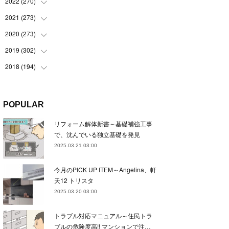
(
22
)
2022
(
270
(
22
)
)
(
23
)
(
23
)
2021
(
273
(
23
)
)
(
22
)
(
23
)
(
23
)
2020
(
273
(
24
)
)
(
23
)
(
21
)
(
22
)
(
23
)
2019
(
302
(
24
)
)
(
24
)
(
24
)
(
23
)
(
22
)
(
22
)
2018
(
194
(
23
)
)
(
21
)
(
22
)
(
24
)
(
23
)
(
23
)
(
21
)
(
19
)
(
24
)
(
23
)
(
22
)
(
23
)
(
23
)
(
26
)
(
18
)
POPULAR
(
22
)
(
24
)
(
23
)
(
23
)
(
22
)
(
22
)
(
17
)
リフォーム解体新書～基礎補強工事
(
22
)
(
21
)
(
23
)
(
23
)
(
24
)
(
21
)
(
32
)
で、沈んでいる独立基礎を発見
(
22
)
(
24
)
(
22
)
(
22
)
(
24
)
(
27
)
(
36
)
2025.03.21 03:00
(
25
)
(
21
)
(
24
)
(
23
)
(
23
)
(
22
)
(
30
)
今月のPICK UP ITEM～Angelina、軒
(
23
)
(
21
)
(
24
)
(
21
)
(
33
)
(
34
)
天12 トリスタ
(
20
)
(
21
)
(
22
)
(
28
)
2025.03.20 03:00
(
8
)
(
22
)
(
21
)
(
31
)
トラブル対応マニュアル～住民トラ
(
24
)
(
27
)
ブルの危険度高!! マンションで注…