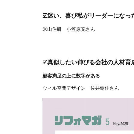
☑️迷い、喜び私がリーダーになっ
米山住研 小笠原充さん
☑️真似したい伸びる会社の人材育
顧客満足の上に数字がある
ウィル空間デザイン 佐井鈴佳さん