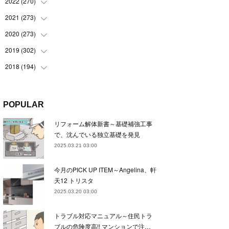
(
22
)
2022
(
270
(
22
)
)
(
23
)
(
23
)
2021
(
273
(
23
)
)
(
22
)
(
23
)
(
23
)
2020
(
273
(
24
)
)
(
23
)
(
21
)
(
22
)
(
23
)
2019
(
302
(
24
)
)
(
24
)
(
24
)
(
23
)
(
22
)
(
22
)
2018
(
194
(
23
)
)
(
21
)
(
22
)
(
24
)
(
23
)
(
23
)
(
21
)
(
19
)
(
24
)
(
23
)
(
22
)
(
23
)
(
23
)
(
26
)
(
18
)
POPULAR
(
22
)
(
24
)
(
23
)
(
23
)
(
22
)
(
22
)
(
17
)
リフォーム解体新書～基礎補強工事
(
22
)
(
21
)
(
23
)
(
23
)
(
24
)
(
21
)
(
32
)
で、沈んでいる独立基礎を発見
(
22
)
(
24
)
(
22
)
(
22
)
(
24
)
(
27
)
(
36
)
2025.03.21 03:00
(
25
)
(
21
)
(
24
)
(
23
)
(
23
)
(
22
)
(
30
)
今月のPICK UP ITEM～Angelina、軒
(
23
)
(
21
)
(
24
)
(
21
)
(
33
)
(
34
)
天12 トリスタ
(
20
)
(
21
)
(
22
)
(
28
)
2025.03.20 03:00
(
8
)
(
22
)
(
21
)
(
31
)
トラブル対応マニュアル～住民トラ
(
24
)
(
27
)
ブルの危険度高!! マンションで注…