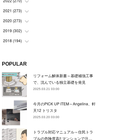
(
22
)
2022
(
270
(
22
)
)
(
23
)
(
23
)
2021
(
273
(
23
)
)
(
22
)
(
23
)
(
23
)
2020
(
273
(
24
)
)
(
23
)
(
21
)
(
22
)
(
23
)
2019
(
302
(
24
)
)
(
24
)
(
24
)
(
23
)
(
22
)
(
22
)
2018
(
194
(
23
)
)
(
21
)
(
22
)
(
24
)
(
23
)
(
23
)
(
21
)
(
19
)
(
24
)
(
23
)
(
22
)
(
23
)
(
23
)
(
26
)
(
18
)
POPULAR
(
22
)
(
24
)
(
23
)
(
23
)
(
22
)
(
22
)
(
17
)
リフォーム解体新書～基礎補強工事
(
22
)
(
21
)
(
23
)
(
23
)
(
24
)
(
21
)
(
32
)
で、沈んでいる独立基礎を発見
(
22
)
(
24
)
(
22
)
(
22
)
(
24
)
(
27
)
(
36
)
2025.03.21 03:00
(
25
)
(
21
)
(
24
)
(
23
)
(
23
)
(
22
)
(
30
)
今月のPICK UP ITEM～Angelina、軒
(
23
)
(
21
)
(
24
)
(
21
)
(
33
)
(
34
)
天12 トリスタ
(
20
)
(
21
)
(
22
)
(
28
)
2025.03.20 03:00
(
8
)
(
22
)
(
21
)
(
31
)
トラブル対応マニュアル～住民トラ
(
24
)
(
27
)
ブルの危険度高!! マンションで注…