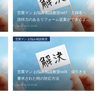
ス
営業マン お悩み相談教室vol7 主婦客へ
説得力のあるリフォーム提案ができるよ…
2018.08.21 21:00
営業マン お悩み相談教室
の
営業マン お悩み相談教室vol5 値引きを
要求された時の対応方法
2018.08.19 21:00