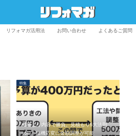
リフォマガ活用法
お問い合わせ
よくあるご質問
プライバシーポリシー
利用規約
会社概要
特集
価格より内容で勝負。見積もり5大法則
vol3 臨機応変に金額調整が可能