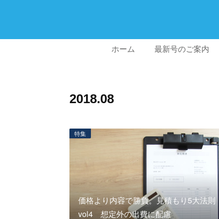
ホーム
最新号のご案内
2018
.
08
特集
価格より内容で勝負。見積もり5大法則
vol4 想定外の出費に配慮