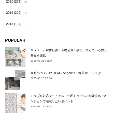
(
23
)
(
24
)
2020
(
273
)
(
23
)
(
21
)
(
22
)
(
23
)
(
24
)
2019
(
302
)
(
24
)
(
24
)
(
23
)
(
22
)
(
22
)
(
23
)
2018
(
194
)
(
21
)
(
22
)
(
24
)
(
23
)
(
23
)
(
21
)
(
19
)
POPULAR
(
24
)
(
23
)
(
22
)
(
23
)
(
23
)
(
26
)
(
18
)
リフォーム解体新書～基礎補強工事で、沈んでいる独立
(
22
)
(
24
)
(
23
)
(
23
)
(
22
)
基礎を発見
(
22
)
(
17
)
2025.03.21 03:00
(
22
)
(
21
)
(
23
)
(
23
)
(
24
)
(
21
)
(
32
)
今月のPICK UP ITEM～Angelina、軒天12 トリスタ
(
22
)
(
24
)
(
22
)
(
22
)
(
24
)
(
27
)
(
36
)
2025.03.20 03:00
(
25
)
(
21
)
(
24
)
(
23
)
(
23
)
(
22
)
(
30
)
トラブル対応マニュアル～住民トラブルの危険度高!! マ
(
23
)
(
21
)
(
24
)
(
21
)
(
33
)
(
34
)
ンションで注意したいポイント
(
20
)
2025.03.17 08:13
(
21
)
(
22
)
(
28
)
(
8
)