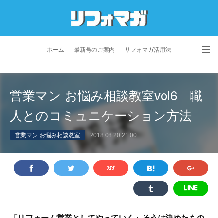
ホーム
最新号のご案内
リフォマガ活用法
お問い合わせ
よくあるご質問
特定商取引法に基づく表記
営業マン お悩み相談教室vol6 職
プライバシーポリシー
利用規約
会社概要
人とのコミュニケーション方法
営業マン お悩み相談教室
2018.08.20 21:00
「リフォーム営業としてやっていく」そうは決めたもの