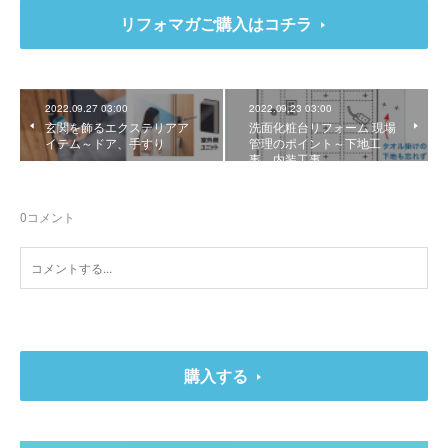
リフォマガご購入はコチラ
2022.09.27 03:00
2022.09.23 03:00
玄関を飾るエクステリアア
洗面化粧台リフォーム 現場
イテム～ドア、手すり
管理のポイント～下地工
事、内装工事
0
コメント
購入する