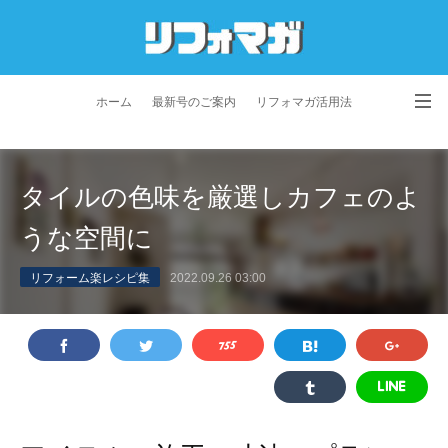
ホーム
最新号のご案内
リフォマガ活用法
お問い合わせ
よくあるご質問
特定商取引法に基づく表記
タイルの色味を厳選しカフェのよ
プライバシーポリシー
利用規約
会社概要
うな空間に
リフォーム楽レシピ集
2022.09.26 03:00