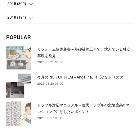
(
23
)
(
21
)
(
22
)
(
23
)
(
24
)
2019
(
302
)
(
24
)
(
24
)
(
23
)
(
22
)
(
22
)
(
23
)
2018
(
194
)
(
21
)
(
22
)
(
24
)
(
23
)
(
23
)
(
21
)
(
19
)
POPULAR
(
24
)
(
23
)
(
22
)
(
23
)
(
23
)
(
26
)
(
18
)
リフォーム解体新書～基礎補強工事で、沈んでいる独立
(
22
)
(
24
)
(
23
)
(
23
)
(
22
)
基礎を発見
(
22
)
(
17
)
2025.03.21 03:00
(
22
)
(
21
)
(
23
)
(
23
)
(
24
)
(
21
)
(
32
)
今月のPICK UP ITEM～Angelina、軒天12 トリスタ
(
22
)
(
24
)
(
22
)
(
22
)
(
24
)
(
27
)
(
36
)
2025.03.20 03:00
(
25
)
(
21
)
(
24
)
(
23
)
(
23
)
(
22
)
(
30
)
トラブル対応マニュアル～住民トラブルの危険度高!! マ
(
23
)
(
21
)
(
24
)
(
21
)
(
33
)
(
34
)
ンションで注意したいポイント
(
20
)
2025.03.17 08:13
(
21
)
(
22
)
(
28
)
(
8
)
(
22
)
(
21
)
(
31
)