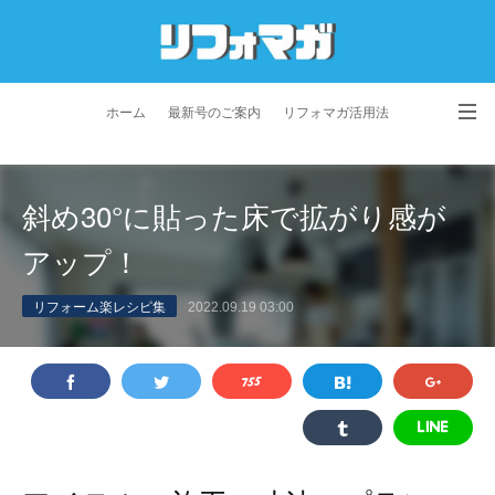
ホーム
最新号のご案内
リフォマガ活用法
お問い合わせ
よくあるご質問
特定商取引法に基づく表記
斜め30°に貼った床で拡がり感が
プライバシーポリシー
利用規約
会社概要
アップ！
リフォーム楽レシピ集
2022.09.19 03:00