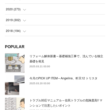
(
22
)
(
23
)
(
23
)
(
24
)
2020
(
273
)
(
23
)
(
21
)
(
22
)
(
23
)
(
24
)
2019
(
302
)
(
24
)
(
24
)
(
23
)
(
22
)
(
22
)
(
23
)
2018
(
194
)
(
21
)
(
22
)
(
24
)
(
23
)
(
23
)
(
21
)
(
19
)
POPULAR
(
24
)
(
23
)
(
22
)
(
23
)
(
23
)
(
26
)
(
18
)
リフォーム解体新書～基礎補強工事で、沈んでいる独立
(
22
)
(
24
)
(
23
)
(
23
)
(
22
)
基礎を発見
(
22
)
(
17
)
2025.03.21 03:00
(
22
)
(
21
)
(
23
)
(
23
)
(
24
)
(
21
)
(
32
)
今月のPICK UP ITEM～Angelina、軒天12 トリスタ
(
22
)
(
24
)
(
22
)
(
22
)
(
24
)
(
27
)
(
36
)
2025.03.20 03:00
(
25
)
(
21
)
(
24
)
(
23
)
(
23
)
(
22
)
(
30
)
トラブル対応マニュアル～住民トラブルの危険度高!! マ
(
23
)
(
21
)
(
24
)
(
21
)
(
33
)
(
34
)
ンションで注意したいポイント