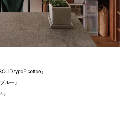
typeF coffee』
け ブルー』
ス』