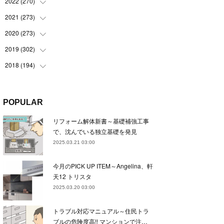
(
22
)
2022
(
270
(
22
)
)
(
23
)
(
23
)
2021
(
273
(
23
)
)
(
22
)
(
23
)
(
23
)
2020
(
273
(
24
)
)
(
23
)
(
21
)
(
22
)
(
23
)
2019
(
302
(
24
)
)
(
24
)
(
24
)
(
23
)
(
22
)
(
22
)
2018
(
194
(
23
)
)
(
21
)
(
22
)
(
24
)
(
23
)
(
23
)
(
21
)
(
19
)
(
24
)
(
23
)
(
22
)
(
23
)
(
23
)
(
26
)
(
18
)
POPULAR
(
22
)
(
24
)
(
23
)
(
23
)
(
22
)
(
22
)
(
17
)
リフォーム解体新書～基礎補強工事
(
22
)
(
21
)
(
23
)
(
23
)
(
24
)
(
21
)
(
32
)
で、沈んでいる独立基礎を発見
(
22
)
(
24
)
(
22
)
(
22
)
(
24
)
(
27
)
(
36
)
2025.03.21 03:00
(
25
)
(
21
)
(
24
)
(
23
)
(
23
)
(
22
)
(
30
)
今月のPICK UP ITEM～Angelina、軒
(
23
)
(
21
)
(
24
)
(
21
)
(
33
)
(
34
)
天12 トリスタ
(
20
)
(
21
)
(
22
)
(
28
)
2025.03.20 03:00
(
8
)
(
22
)
(
21
)
(
31
)
トラブル対応マニュアル～住民トラ
(
24
)
(
27
)
ブルの危険度高!! マンションで注…