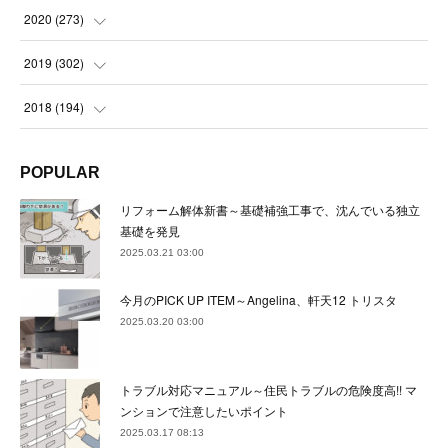
(
22
)
(
23
)
(
23
)
(
24
)
2020
(
273
)
(
23
)
(
21
)
(
22
)
(
23
)
(
24
)
2019
(
302
)
(
24
)
(
24
)
(
23
)
(
22
)
(
22
)
(
23
)
2018
(
194
)
(
21
)
(
22
)
(
24
)
(
23
)
(
23
)
(
21
)
(
19
)
POPULAR
(
24
)
(
23
)
(
22
)
(
23
)
(
23
)
(
26
)
(
18
)
リフォーム解体新書～基礎補強工事で、沈んでいる独立
(
22
)
(
24
)
(
23
)
(
23
)
(
22
)
基礎を発見
(
22
)
(
17
)
2025.03.21 03:00
(
22
)
(
21
)
(
23
)
(
23
)
(
24
)
(
21
)
(
32
)
今月のPICK UP ITEM～Angelina、軒天12 トリスタ
(
22
)
(
24
)
(
22
)
(
22
)
(
24
)
(
27
)
(
36
)
2025.03.20 03:00
(
25
)
(
21
)
(
24
)
(
23
)
(
23
)
(
22
)
(
30
)
トラブル対応マニュアル～住民トラブルの危険度高!! マ
(
23
)
(
21
)
(
24
)
(
21
)
(
33
)
(
34
)
ンションで注意したいポイント
(
20
)
2025.03.17 08:13
(
21
)
(
22
)
(
28
)
(
8
)