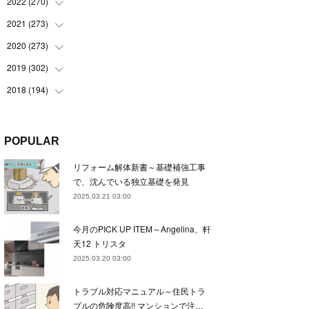
(
22
)
2022
(
270
(
22
)
)
(
23
)
(
23
)
2021
(
273
(
23
)
)
(
22
)
(
23
)
(
23
)
2020
(
273
(
24
)
)
(
23
)
(
21
)
(
22
)
(
23
)
2019
(
302
(
24
)
)
(
24
)
(
24
)
(
23
)
(
22
)
(
22
)
2018
(
194
(
23
)
)
(
21
)
(
22
)
(
24
)
(
23
)
(
23
)
(
21
)
(
19
)
(
24
)
(
23
)
(
22
)
(
23
)
(
23
)
(
26
)
(
18
)
POPULAR
(
22
)
(
24
)
(
23
)
(
23
)
(
22
)
(
22
)
(
17
)
リフォーム解体新書～基礎補強工事
(
22
)
(
21
)
(
23
)
(
23
)
(
24
)
(
21
)
(
32
)
で、沈んでいる独立基礎を発見
(
22
)
(
24
)
(
22
)
(
22
)
(
24
)
(
27
)
(
36
)
2025.03.21 03:00
(
25
)
(
21
)
(
24
)
(
23
)
(
23
)
(
22
)
(
30
)
今月のPICK UP ITEM～Angelina、軒
(
23
)
(
21
)
(
24
)
(
21
)
(
33
)
(
34
)
天12 トリスタ
(
20
)
(
21
)
(
22
)
(
28
)
2025.03.20 03:00
(
8
)
(
22
)
(
21
)
(
31
)
トラブル対応マニュアル～住民トラ
(
24
)
(
27
)
ブルの危険度高!! マンションで注…