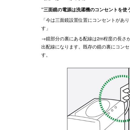
”三面鏡の電源は洗濯機のコンセントを使
「今は三面鏡設置位置にコンセントがあり
す」
→鏡部分の裏にある配線は2m程度の長さ
出配線になります。既存の鏡の裏にコンセ
す。