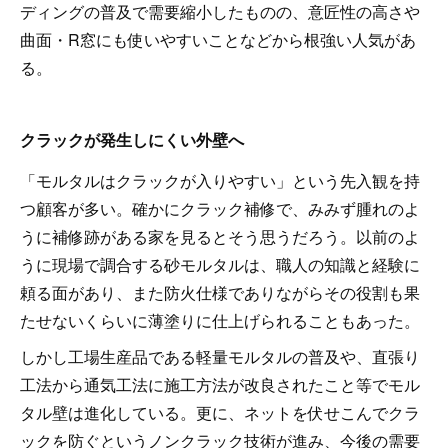
ディングの普及で需要縮小したものの、意匠性の高さや
曲面・R窓にも使いやすいことなどから根強い人気があ
る。
クラックが発生しにくい外壁へ
「モルタルはクラックが入りやすい」という先入観を持
つ顧客が多い。確かにクラック補修で、みみず腫れのよ
うに補修跡がある家を見るとそう思うだろう。以前のよ
うに現場で調合する砂モルタルは、職人の知識と経験に
頼る面があり、また防火仕様でありながらその役割も果
たせないくらいに薄塗りに仕上げられることもあった。
しかし工場生産品である軽量モルタルの普及や、直張り
工法から通気工法に施工方法が改良されたこと等でモル
タル壁は進化している。更に、ネットを伏せこんでクラ
ックを防ぐというノンクラック技術が進み、今後の需要