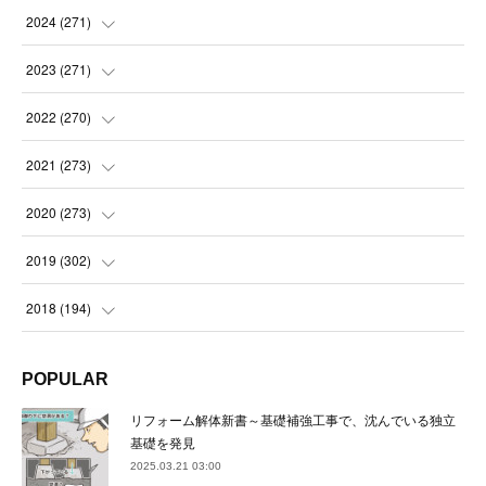
(
14
)
2024
(
271
)
(
21
)
(
21
)
2023
(
271
)
(
21
)
(
22
)
(
22
)
2022
(
270
)
(
23
)
(
23
)
(
23
)
2021
(
273
)
(
22
)
(
23
)
(
23
)
(
24
)
2020
(
273
)
(
23
)
(
21
)
(
22
)
(
23
)
(
24
)
2019
(
302
)
(
24
)
(
24
)
(
23
)
(
22
)
(
22
)
(
23
)
2018
(
194
)
(
21
)
(
22
)
(
24
)
(
23
)
(
23
)
(
21
)
(
19
)
POPULAR
(
24
)
(
23
)
(
22
)
(
23
)
(
23
)
(
26
)
(
18
)
リフォーム解体新書～基礎補強工事で、沈んでいる独立
(
22
)
(
24
)
(
23
)
(
23
)
(
22
)
基礎を発見
(
22
)
(
17
)
2025.03.21 03:00
(
22
)
(
21
)
(
23
)
(
23
)