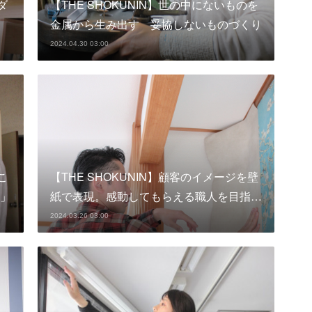
ダ
【THE SHOKUNIN】世の中にないものを
金属から生み出す 妥協しないものづくり
2024.04.30 03:00
こ
【THE SHOKUNIN】顧客のイメージを壁
」
紙で表現。感動してもらえる職人を目指…
2024.03.26 03:00