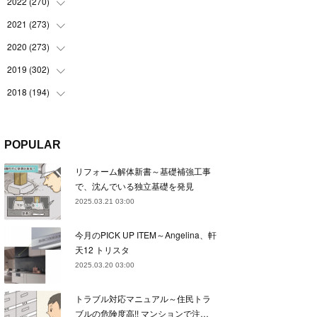
(
22
)
2022
(
270
(
22
)
)
(
23
)
(
23
)
2021
(
273
(
23
)
)
(
22
)
(
23
)
(
23
)
2020
(
273
(
24
)
)
(
23
)
(
21
)
(
22
)
(
23
)
2019
(
302
(
24
)
)
(
24
)
(
24
)
(
23
)
(
22
)
(
22
)
2018
(
194
(
23
)
)
(
21
)
(
22
)
(
24
)
(
23
)
(
23
)
(
21
)
(
19
)
(
24
)
(
23
)
(
22
)
(
23
)
(
23
)
(
26
)
(
18
)
POPULAR
(
22
)
(
24
)
(
23
)
(
23
)
(
22
)
(
22
)
(
17
)
リフォーム解体新書～基礎補強工事
(
22
)
(
21
)
(
23
)
(
23
)
(
24
)
(
21
)
(
32
)
で、沈んでいる独立基礎を発見
(
22
)
(
24
)
(
22
)
(
22
)
(
24
)
(
27
)
(
36
)
2025.03.21 03:00
(
25
)
(
21
)
(
24
)
(
23
)
(
23
)
(
22
)
(
30
)
今月のPICK UP ITEM～Angelina、軒
(
23
)
(
21
)
(
24
)
(
21
)
(
33
)
(
34
)
天12 トリスタ
(
20
)
(
21
)
(
22
)
(
28
)
2025.03.20 03:00
(
8
)
(
22
)
(
21
)
(
31
)
トラブル対応マニュアル～住民トラ
(
24
)
(
27
)
ブルの危険度高!! マンションで注…