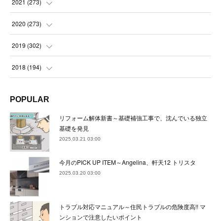
(
23
)
(
23
)
2021
(
273
)
(
22
)
(
23
)
(
23
)
(
24
)
2020
(
273
)
(
23
)
(
21
)
(
22
)
(
23
)
(
24
)
2019
(
302
)
(
24
)
(
24
)
(
23
)
(
22
)
(
22
)
(
23
)
2018
(
194
)
(
21
)
(
22
)
(
24
)
(
23
)
(
23
)
(
21
)
(
19
)
POPULAR
(
24
)
(
23
)
(
22
)
(
23
)
(
23
)
(
26
)
(
18
)
リフォーム解体新書～基礎補強工事で、沈んでいる独立
(
22
)
(
24
)
(
23
)
(
23
)
(
22
)
基礎を発見
(
22
)
(
17
)
2025.03.21 03:00
(
22
)
(
21
)
(
23
)
(
23
)
(
24
)
(
21
)
(
32
)
今月のPICK UP ITEM～Angelina、軒天12 トリスタ
(
22
)
(
24
)
(
22
)
(
22
)
(
24
)
(
27
)
(
36
)
2025.03.20 03:00
(
25
)
(
21
)
(
24
)
(
23
)
(
23
)
(
22
)
(
30
)
トラブル対応マニュアル～住民トラブルの危険度高!! マ
(
23
)
(
21
)
(
24
)
(
21
)
(
33
)
(
34
)
ンションで注意したいポイント