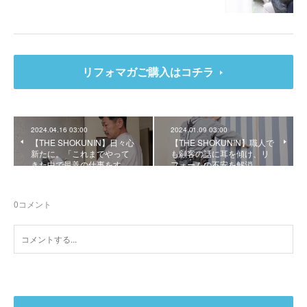
リフォマガご購入はコチラ
2024.04.16 03:00
2024.01.09 03:00
【THE SHOKUNIN】日々心
【THE SHOKUNIN】職人で
新たに。「これまでやって
も顧客の話に耳を傾け、リ
きた中で最善の仕事をす…
フォームの不安を解消
0
コメント