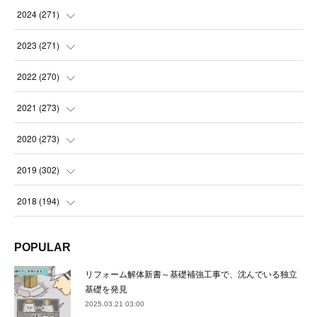
(
14
)
2024
(
271
)
(
21
)
(
21
)
2023
(
271
)
(
21
)
(
22
)
(
22
)
2022
(
270
)
(
23
)
(
23
)
(
23
)
2021
(
273
)
(
22
)
(
23
)
(
23
)
(
24
)
2020
(
273
)
(
23
)
(
21
)
(
22
)
(
23
)
(
24
)
2019
(
302
)
(
24
)
(
24
)
(
23
)
(
22
)
(
22
)
(
23
)
2018
(
194
)
(
21
)
(
22
)
(
24
)
(
23
)
(
23
)
(
21
)
(
19
)
POPULAR
(
24
)
(
23
)
(
22
)
(
23
)
(
23
)
(
26
)
(
18
)
リフォーム解体新書～基礎補強工事で、沈んでいる独立
(
22
)
(
24
)
(
23
)
(
23
)
(
22
)
基礎を発見
(
22
)
(
17
)
2025.03.21 03:00
(
22
)
(
21
)
(
23
)
(
23
)