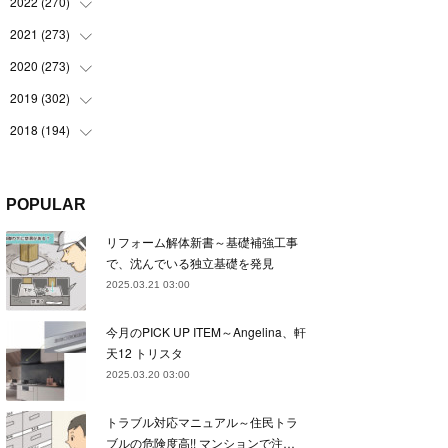
(
22
)
2022
(
270
(
22
)
)
(
23
)
(
23
)
2021
(
273
(
23
)
)
(
22
)
(
23
)
(
23
)
2020
(
273
(
24
)
)
(
23
)
(
21
)
(
22
)
(
23
)
2019
(
302
(
24
)
)
(
24
)
(
24
)
(
23
)
(
22
)
(
22
)
2018
(
194
(
23
)
)
(
21
)
(
22
)
(
24
)
(
23
)
(
23
)
(
21
)
(
19
)
(
24
)
(
23
)
(
22
)
(
23
)
(
23
)
(
26
)
(
18
)
POPULAR
(
22
)
(
24
)
(
23
)
(
23
)
(
22
)
(
22
)
(
17
)
リフォーム解体新書～基礎補強工事
(
22
)
(
21
)
(
23
)
(
23
)
(
24
)
(
21
)
(
32
)
で、沈んでいる独立基礎を発見
(
22
)
(
24
)
(
22
)
(
22
)
(
24
)
(
27
)
(
36
)
2025.03.21 03:00
(
25
)
(
21
)
(
24
)
(
23
)
(
23
)
(
22
)
(
30
)
今月のPICK UP ITEM～Angelina、軒
(
23
)
(
21
)
(
24
)
(
21
)
(
33
)
(
34
)
天12 トリスタ
(
20
)
(
21
)
(
22
)
(
28
)
2025.03.20 03:00
(
8
)
(
22
)
(
21
)
(
31
)
トラブル対応マニュアル～住民トラ
(
24
)
(
27
)
ブルの危険度高!! マンションで注…