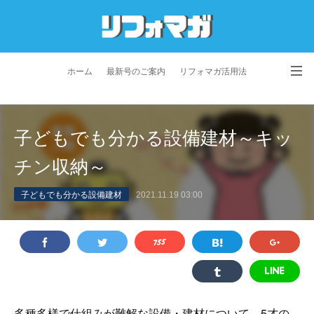
ホーム
最新号のご案内
リフォマガ活用法
お問い合わせ
よくあるご質問
特定商取引法に基づく表記
子どもでも分かる設備建材～キッ
プライバシーポリシー
利用規約
会社概要
チン収納～
子どもでも分かる設備建材
2021.11.19 03:00
多種多様で仕組みが難解な設備・建材について、5才の