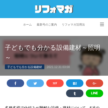
ホーム
最新号のご案内
リフォマガ活用法
お問い合わせ
よくあるご質問
特定商取引法に基づく表記
子どもでも分かる設備建材～照明
プライバシーポリシー
利用規約
会社概要
～
子どもでも分かる設備建材
2021.12.31 03:00
多種多様で仕組みが難解な設備・建材について、5才の