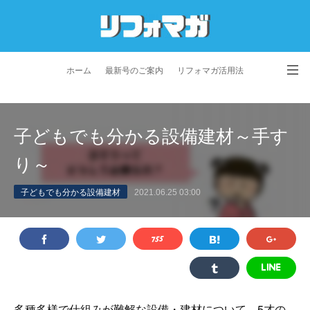
ホーム
最新号のご案内
リフォマガ活用法
お問い合わせ
よくあるご質問
特定商取引法に基づく表記
子どもでも分かる設備建材～手す
プライバシーポリシー
利用規約
会社概要
り～
子どもでも分かる設備建材
2021.06.25 03:00
多種多様で仕組みが難解な設備・建材について、5才の