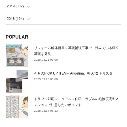
(
23
)
(
21
)
(
22
)
(
23
)
(
24
)
2019
(
302
)
(
24
)
(
24
)
(
23
)
(
22
)
(
22
)
(
23
)
2018
(
194
)
(
21
)
(
22
)
(
24
)
(
23
)
(
23
)
(
21
)
(
19
)
POPULAR
(
24
)
(
23
)
(
22
)
(
23
)
(
23
)
(
26
)
(
18
)
リフォーム解体新書～基礎補強工事で、沈んでいる独立
(
22
)
(
24
)
(
23
)
(
23
)
(
22
)
基礎を発見
(
22
)
(
17
)
2025.03.21 03:00
(
22
)
(
21
)
(
23
)
(
23
)
(
24
)
(
21
)
(
32
)
今月のPICK UP ITEM～Angelina、軒天12 トリスタ
(
22
)
(
24
)
(
22
)
(
22
)
(
24
)
(
27
)
(
36
)
2025.03.20 03:00
(
25
)
(
21
)
(
24
)
(
23
)
(
23
)
(
22
)
(
30
)
トラブル対応マニュアル～住民トラブルの危険度高!! マ
(
23
)
(
21
)
(
24
)
(
21
)
(
33
)
(
34
)
ンションで注意したいポイント
(
20
)
2025.03.17 08:13
(
21
)
(
22
)
(
28
)
(
8
)
(
22
)
(
21
)
(
31
)