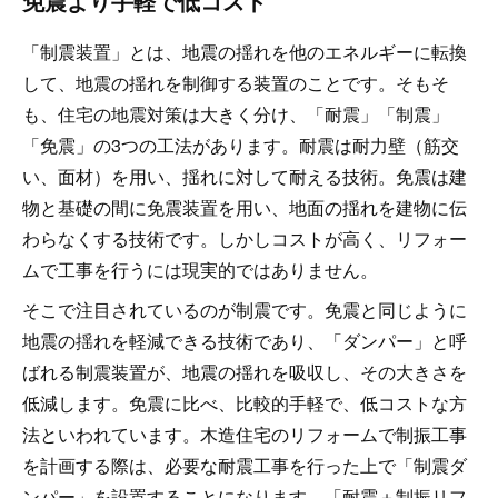
免震より手軽で低コスト
「制震装置」とは、地震の揺れを他のエネルギーに転換
して、地震の揺れを制御する装置のことです。そもそ
も、住宅の地震対策は大きく分け、「耐震」「制震」
「免震」の3つの工法があります。耐震は耐力壁（筋交
い、面材）を用い、揺れに対して耐える技術。免震は建
物と基礎の間に免震装置を用い、地面の揺れを建物に伝
わらなくする技術です。しかしコストが高く、リフォー
ムで工事を行うには現実的ではありません。
そこで注目されているのが制震です。免震と同じように
地震の揺れを軽減できる技術であり、「ダンパー」と呼
ばれる制震装置が、地震の揺れを吸収し、その大きさを
低減します。免震に比べ、比較的手軽で、低コストな方
法といわれています。木造住宅のリフォームで制振工事
を計画する際は、必要な耐震工事を行った上で「制震ダ
ンパー」を設置することになります。「耐震＋制振リフ