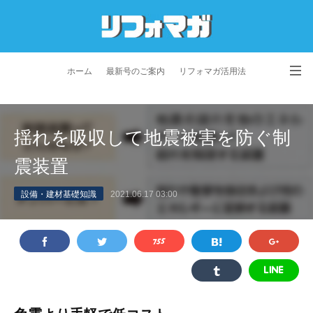
ホーム
最新号のご案内
リフォマガ活用法
お問い合わせ
よくあるご質問
特定商取引法に基づく表記
揺れを吸収して地震被害を防ぐ制
プライバシーポリシー
利用規約
会社概要
震装置
設備・建材基礎知識
2021.06.17 03:00