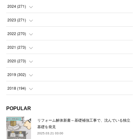
(
14
)
2024
(
271
)
(
21
)
(
21
)
2023
(
271
)
(
21
)
(
22
)
(
22
)
2022
(
270
)
(
23
)
(
23
)
(
23
)
2021
(
273
)
(
22
)
(
23
)
(
23
)
(
24
)
2020
(
273
)
(
23
)
(
21
)
(
22
)
(
23
)
(
24
)
2019
(
302
)
(
24
)
(
24
)
(
23
)
(
22
)
(
22
)
(
23
)
2018
(
194
)
(
21
)
(
22
)
(
24
)
(
23
)
(
23
)
(
21
)
(
19
)
POPULAR
(
24
)
(
23
)
(
22
)
(
23
)
(
23
)
(
26
)
(
18
)
リフォーム解体新書～基礎補強工事で、沈んでいる独立
(
22
)
(
24
)
(
23
)
(
23
)
(
22
)
基礎を発見
(
22
)
(
17
)
2025.03.21 03:00
(
22
)
(
21
)
(
23
)
(
23
)