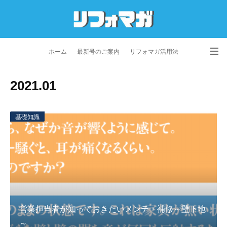
ホーム
最新号のご案内
リフォマガ活用法
お問い合わせ
よくあるご質問
特定商取引法に基づく表記
2021
.
01
プライバシーポリシー
利用規約
会社概要
基礎知識
営業担当者が知っておきたいメンテ・補修～壁下地
～