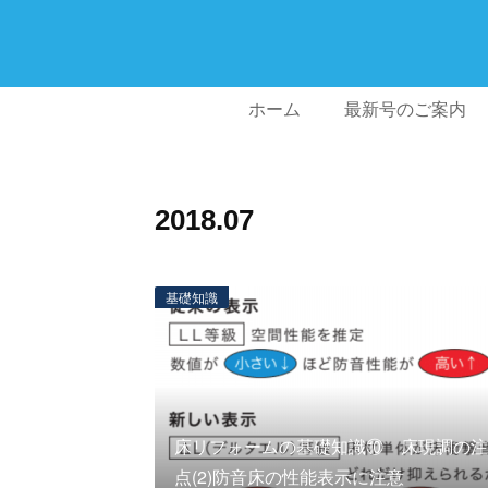
ホーム
最新号のご案内
2018
.
07
基礎知識
床リフォームの基礎知識⑩ 床現調の注
点(2)防音床の性能表示に注意