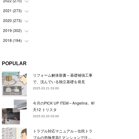
(
22
)
2022
(
270
(
22
)
)
(
23
)
(
23
)
2021
(
273
(
23
)
)
(
22
)
(
23
)
(
23
)
2020
(
273
(
24
)
)
(
23
)
(
21
)
(
22
)
(
23
)
2019
(
302
(
24
)
)
(
24
)
(
24
)
(
23
)
(
22
)
(
22
)
2018
(
194
(
23
)
)
(
21
)
(
22
)
(
24
)
(
23
)
(
23
)
(
21
)
(
19
)
(
24
)
(
23
)
(
22
)
(
23
)
(
23
)
(
26
)
(
18
)
POPULAR
(
22
)
(
24
)
(
23
)
(
23
)
(
22
)
(
22
)
(
17
)
リフォーム解体新書～基礎補強工事
(
22
)
(
21
)
(
23
)
(
23
)
(
24
)
(
21
)
(
32
)
で、沈んでいる独立基礎を発見
(
22
)
(
24
)
(
22
)
(
22
)
(
24
)
(
27
)
(
36
)
2025.03.21 03:00
(
25
)
(
21
)
(
24
)
(
23
)
(
23
)
(
22
)
(
30
)
今月のPICK UP ITEM～Angelina、軒
(
23
)
(
21
)
(
24
)
(
21
)
(
33
)
(
34
)
天12 トリスタ
(
20
)
(
21
)
(
22
)
(
28
)
2025.03.20 03:00
(
8
)
(
22
)
(
21
)
(
31
)
トラブル対応マニュアル～住民トラ
(
24
)
(
27
)
ブルの危険度高!! マンションで注…