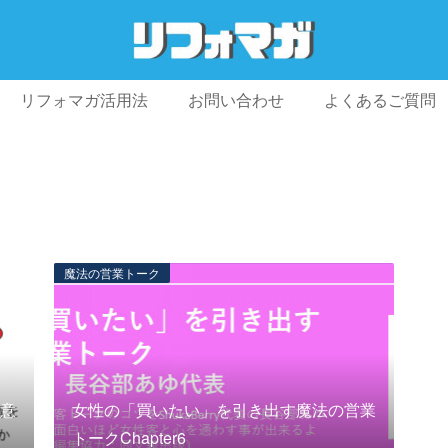
リフォマガ活用法
お問い合わせ
よくあるご質問
プライバシーポリシー
利用規約
会社概要
魔法の営業トーク
意
女性の「買いたい」を引き出す魔法の営業
トークChapter6