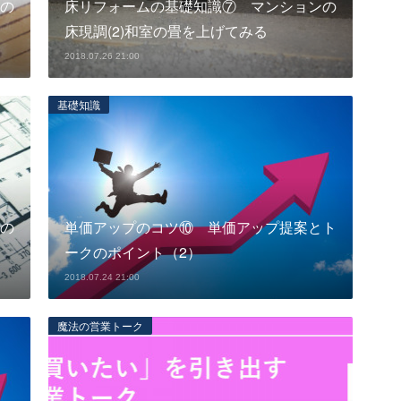
の
床リフォームの基礎知識⑦ マンションの
床現調(2)和室の畳を上げてみる
2018.07.26 21:00
基礎知識
の
単価アップのコツ⑩ 単価アップ提案とト
ークのポイント（2）
2018.07.24 21:00
魔法の営業トーク