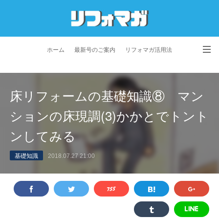
ホーム
最新号のご案内
リフォマガ活用法
お問い合わせ
よくあるご質問
特定商取引法に基づく表記
床リフォームの基礎知識⑧ マン
プライバシーポリシー
利用規約
会社概要
ションの床現調(3)かかとでトント
ンしてみる
基礎知識
2018.07.27 21:00