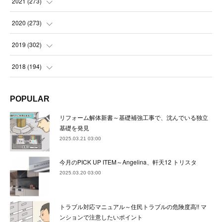
(
23
)
2021
(
273
)
(
22
)
(
23
)
(
23
)
(
24
)
2020
(
273
)
(
23
)
(
21
)
(
22
)
(
23
)
(
24
)
2019
(
302
)
(
24
)
(
24
)
(
23
)
(
22
)
(
22
)
(
23
)
2018
(
194
)
(
21
)
(
22
)
(
24
)
(
23
)
(
23
)
(
21
)
(
19
)
POPULAR
(
24
)
(
23
)
(
22
)
(
23
)
(
23
)
(
26
)
(
18
)
リフォーム解体新書～基礎補強工事で、沈んでいる独立
(
22
)
(
24
)
(
23
)
(
23
)
(
22
)
基礎を発見
(
22
)
(
17
)
2025.03.21 03:00
(
22
)
(
21
)
(
23
)
(
23
)
(
24
)
(
21
)
(
32
)
今月のPICK UP ITEM～Angelina、軒天12 トリスタ
(
22
)
(
24
)
(
22
)
(
22
)
(
24
)
(
27
)
(
36
)
2025.03.20 03:00
(
25
)
(
21
)
(
24
)
(
23
)
(
23
)
(
22
)
(
30
)
トラブル対応マニュアル～住民トラブルの危険度高!! マ
(
23
)
(
21
)
(
24
)
(
21
)
(
33
)
(
34
)
ンションで注意したいポイント