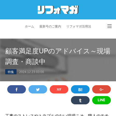
ホーム
最新号のご案内
リフォマガ活用法
お問い合わせ
よくあるご質問
特定商取引法に基づく表記
顧客満足度UPのアドバイス～現場
プライバシーポリシー
利用規約
会社概要
調査・商談中
特集
2024.12.23 03:00
工事のストレスやトラブルのない現場こそ、職人のモチ