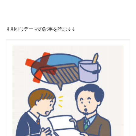
⇓⇓同じテーマの記事を読む⇓⇓