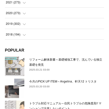
(
23
)
(
23
)
(
23
)
2021
(
273
)
(
22
)
(
23
)
(
23
)
(
24
)
2020
(
273
)
(
23
)
(
21
)
(
22
)
(
23
)
(
24
)
2019
(
302
)
(
24
)
(
24
)
(
23
)
(
22
)
(
22
)
(
23
)
2018
(
194
)
(
21
)
(
22
)
(
24
)
(
23
)
(
23
)
(
21
)
(
19
)
POPULAR
(
24
)
(
23
)
(
22
)
(
23
)
(
23
)
(
26
)
(
18
)
リフォーム解体新書～基礎補強工事で、沈んでいる独立
(
22
)
(
24
)
(
23
)
(
23
)
(
22
)
基礎を発見
(
22
)
(
17
)
2025.03.21 03:00
(
22
)
(
21
)
(
23
)
(
23
)
(
24
)
(
21
)
(
32
)
今月のPICK UP ITEM～Angelina、軒天12 トリスタ
(
22
)
(
24
)
(
22
)
(
22
)
(
24
)
(
27
)
(
36
)
2025.03.20 03:00
(
25
)
(
21
)
(
24
)
(
23
)
(
23
)
(
22
)
(
30
)
トラブル対応マニュアル～住民トラブルの危険度高!! マ
(
23
)
(
21
)
(
24
)
(
21
)
(
33
)
(
34
)
ンションで注意したいポイント