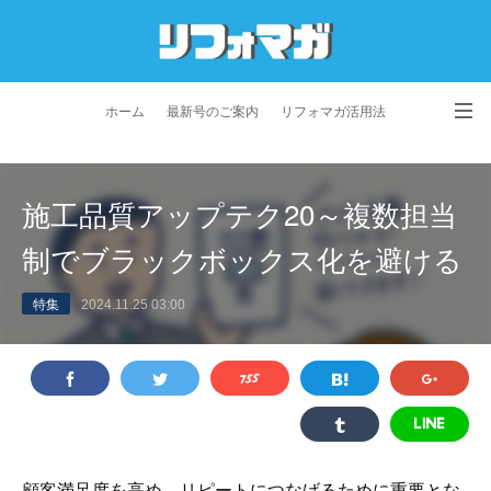
ホーム
最新号のご案内
リフォマガ活用法
お問い合わせ
よくあるご質問
特定商取引法に基づく表記
施工品質アップテク20～複数担当
プライバシーポリシー
利用規約
会社概要
制でブラックボックス化を避ける
特集
2024.11.25 03:00
顧客満足度を高め、リピートにつなげるために重要とな