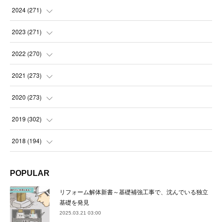
(
14
)
2024
(
271
)
(
21
)
(
21
)
2023
(
271
)
(
21
)
(
22
)
(
22
)
2022
(
270
)
(
23
)
(
23
)
(
23
)
2021
(
273
)
(
22
)
(
23
)
(
23
)
(
24
)
2020
(
273
)
(
23
)
(
21
)
(
22
)
(
23
)
(
24
)
2019
(
302
)
(
24
)
(
24
)
(
23
)
(
22
)
(
22
)
(
23
)
2018
(
194
)
(
21
)
(
22
)
(
24
)
(
23
)
(
23
)
(
21
)
(
19
)
POPULAR
(
24
)
(
23
)
(
22
)
(
23
)
(
23
)
(
26
)
(
18
)
リフォーム解体新書～基礎補強工事で、沈んでいる独立
(
22
)
(
24
)
(
23
)
(
23
)
(
22
)
基礎を発見
(
22
)
(
17
)
2025.03.21 03:00
(
22
)
(
21
)
(
23
)
(
23
)