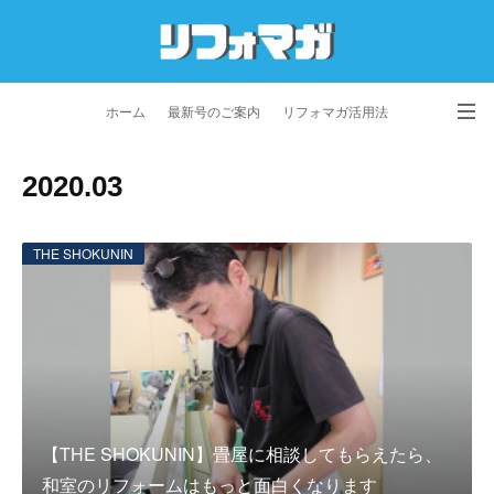
ホーム
最新号のご案内
リフォマガ活用法
お問い合わせ
よくあるご質問
特定商取引法に基づく表記
2020
.
03
プライバシーポリシー
利用規約
会社概要
THE SHOKUNIN
【THE SHOKUNIN】畳屋に相談してもらえたら、
和室のリフォームはもっと面白くなります