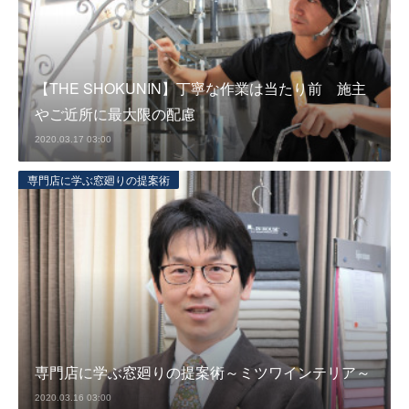
【THE SHOKUNIN】丁寧な作業は当たり前 施主
やご近所に最大限の配慮
2020.03.17 03:00
専門店に学ぶ窓廻りの提案術
専門店に学ぶ窓廻りの提案術～ミツワインテリア～
2020.03.16 03:00