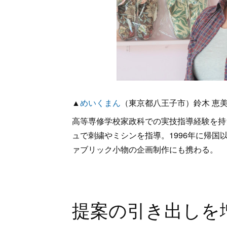
▲
めいくまん
（東京都八王子市）鈴木 恵
高等専修学校家政科での実技指導経験を持
ュで刺繍やミシンを指導。1996年に帰国
ァブリック小物の企画制作にも携わる。
提案の引き出しを