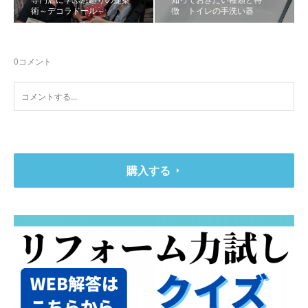
術～デコラドール～
徴 トイレの手洗い器
0
コメント
購入する