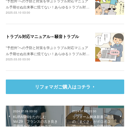
“予想外”への予防と対策を学ぶトラブル対応マニュア
ル予期せぬ出来事に慌てない！あらゆるトラブル対…
2025.03.10 03:00
トラブル対応マニュアル～騒音トラブル
“予想外”への予防と対策を学ぶトラブル対応マニュア
ル予期せぬ出来事に慌てない！あらゆるトラブル対…
2025.03.03 03:00
リフォマガご購入はコチラ
2024.07.09 03:00
2024.07.05 03:00
KURASHIをたのしむ
リフォーム解体新書～窓上
Vol.29 フランスの古き良き
の「まぐさ」がボロボロ
雰囲気をアンティークで…
で、シャッター交換がで…