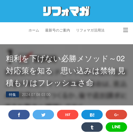
ホーム
最新号のご案内
リフォマガ活用法
お問い合わせ
よくあるご質問
特定商取引法に基づく表記
粗利を下げない必勝メソッド～02
プライバシーポリシー
利用規約
会社概要
対応策を知る 思い込みは禁物 見
積もりはフレッシュさ命
特集
2024.07.08 03:00