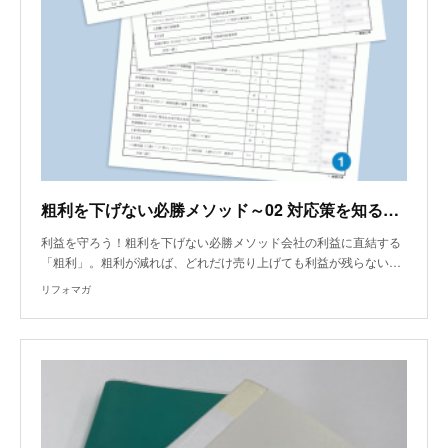
粗利を下げない必勝メソッド～02 対応策を知る 徹底した原価積算 利益減なく粗利35％
利益を守ろう！粗利を下げない必勝メソッド会社の利益に直結する
「粗利」。粗利が減れば、どれだけ売り上げても利益が残らない…
リフォマガ