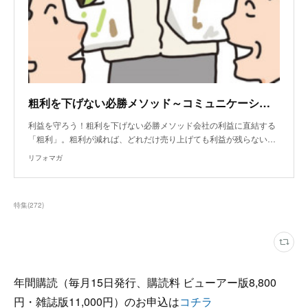
粗利を下げない必勝メソッド～コミュニケーションエラーを防ぐ！関係性づくりの ポイント
利益を守ろう！粗利を下げない必勝メソッド会社の利益に直結する
「粗利」。粗利が減れば、どれだけ売り上げても利益が残らない…
リフォマガ
特集
(
272
)
年間購読（毎月15日発行、購読料 ビューアー版8,800
円・雑誌版11,000円）のお申込は
コチラ