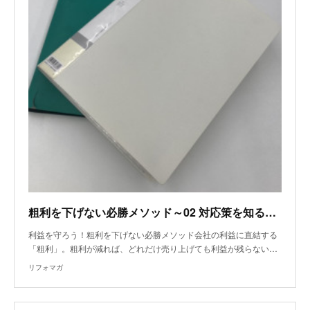
粗利を下げない必勝メソッド～02 対応策を知る 後回しがミスを招く 優先順位が低いものから片付ける！
利益を守ろう！粗利を下げない必勝メソッド会社の利益に直結する
「粗利」。粗利が減れば、どれだけ売り上げても利益が残らない…
リフォマガ