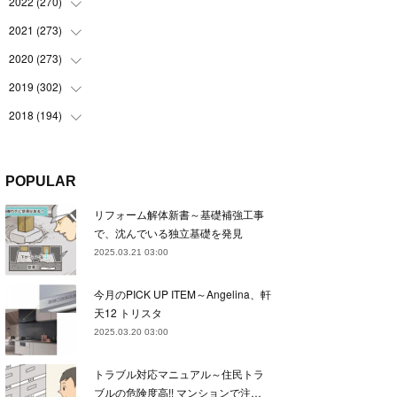
(
22
)
2022
(
270
(
22
)
)
(
23
)
(
23
)
2021
(
273
(
23
)
)
(
22
)
(
23
)
(
23
)
2020
(
273
(
24
)
)
(
23
)
(
21
)
(
22
)
(
23
)
2019
(
302
(
24
)
)
(
24
)
(
24
)
(
23
)
(
22
)
(
22
)
2018
(
194
(
23
)
)
(
21
)
(
22
)
(
24
)
(
23
)
(
23
)
(
21
)
(
19
)
(
24
)
(
23
)
(
22
)
(
23
)
(
23
)
(
26
)
(
18
)
POPULAR
(
22
)
(
24
)
(
23
)
(
23
)
(
22
)
(
22
)
(
17
)
リフォーム解体新書～基礎補強工事
(
22
)
(
21
)
(
23
)
(
23
)
(
24
)
(
21
)
(
32
)
で、沈んでいる独立基礎を発見
(
22
)
(
24
)
(
22
)
(
22
)
(
24
)
(
27
)
(
36
)
2025.03.21 03:00
(
25
)
(
21
)
(
24
)
(
23
)
(
23
)
(
22
)
(
30
)
今月のPICK UP ITEM～Angelina、軒
(
23
)
(
21
)
(
24
)
(
21
)
(
33
)
(
34
)
天12 トリスタ
(
20
)
(
21
)
(
22
)
(
28
)
2025.03.20 03:00
(
8
)
(
22
)
(
21
)
(
31
)
トラブル対応マニュアル～住民トラ
(
24
)
(
27
)
ブルの危険度高!! マンションで注…