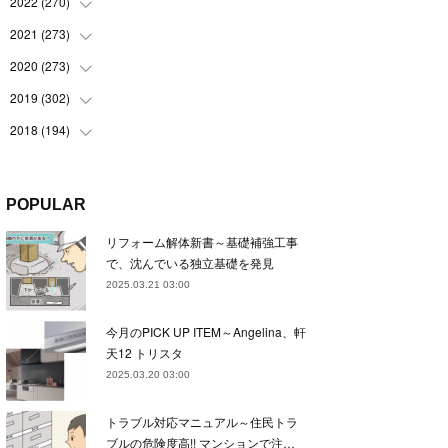
(
22
)
2022
(
270
(
22
)
)
(
23
)
(
23
)
2021
(
273
(
23
)
)
(
22
)
(
23
)
(
23
)
2020
(
273
(
24
)
)
(
23
)
(
21
)
(
22
)
(
23
)
2019
(
302
(
24
)
)
(
24
)
(
24
)
(
23
)
(
22
)
(
22
)
2018
(
194
(
23
)
)
(
21
)
(
22
)
(
24
)
(
23
)
(
23
)
(
21
)
(
19
)
(
24
)
(
23
)
(
22
)
(
23
)
(
23
)
(
26
)
(
18
)
POPULAR
(
22
)
(
24
)
(
23
)
(
23
)
(
22
)
(
22
)
(
17
)
リフォーム解体新書～基礎補強工事
(
22
)
(
21
)
(
23
)
(
23
)
(
24
)
(
21
)
(
32
)
で、沈んでいる独立基礎を発見
(
22
)
(
24
)
(
22
)
(
22
)
(
24
)
(
27
)
(
36
)
2025.03.21 03:00
(
25
)
(
21
)
(
24
)
(
23
)
(
23
)
(
22
)
(
30
)
今月のPICK UP ITEM～Angelina、軒
(
23
)
(
21
)
(
24
)
(
21
)
(
33
)
(
34
)
天12 トリスタ
(
20
)
(
21
)
(
22
)
(
28
)
2025.03.20 03:00
(
8
)
(
22
)
(
21
)
(
31
)
トラブル対応マニュアル～住民トラ
(
24
)
(
27
)
ブルの危険度高!! マンションで注…