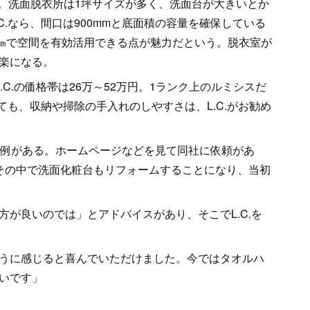
点。洗面脱衣所は1坪サイズが多く、洗面台が大きいとか
C.なら、間口は900mmと底面積の容量を確保している
0㎜で空間を有効活用できる点が魅力だという。脱衣室が
楽になる。
C.の価格帯は26万～52万円。1ランク上のルミシスだ
ても、収納や掃除の手入れのしやすさは、L.C.がお勧め
の例がある。ホームページなどを見て同社に依頼があ
その中で洗面化粧台もリフォームすることになり、当初
が良いのでは」とアドバイスがあり、そこでL.C.を
うに感じると喜んでいただけました。今ではタオルハ
いです」