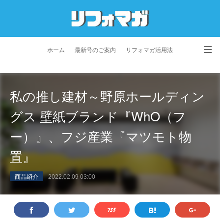
ホーム
最新号のご案内
リフォマガ活用法
お問い合わせ
よくあるご質問
特定商取引法に基づく表記
私の推し建材～野原ホールディン
プライバシーポリシー
利用規約
会社概要
グス 壁紙ブランド『WhO（フ
ー）』、フジ産業『マツモト物
置』
商品紹介
2022.02.09 03:00