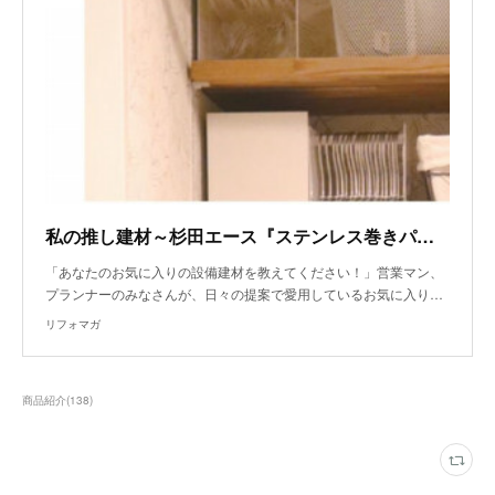
私の推し建材～杉田エース『ステンレス巻きパイプ 25ミリ用金具 エース U型ソケット（フタ付き）』、サンゲツ『クッションフロア HM-10142,10143』、LIXIL『エコカラット グラナスルドラ
「あなたのお気に入りの設備建材を教えてください！」営業マン、
プランナーのみなさんが、日々の提案で愛用しているお気に入り…
リフォマガ
商品紹介
(
138
)