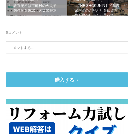
設置場所は市町村の火災予
【THE SHOKUNIN】イ草農
防条例を確認 火災警報器
家さんのこだわりを伝える
のも僕の仕事だと思って…
0
コメント
購入する