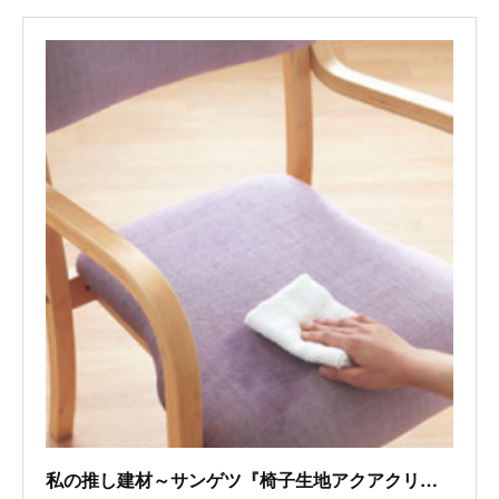
私の推し建材～サンゲツ『椅子生地アクアクリーン』、Bonaインスピレーション『フローリング ノルディックミルク』、上田敷物『サイザル麻床材マヤヘンプ』～