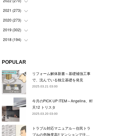
(
22
)
2022
(
270
(
22
)
)
(
23
)
(
23
)
2021
(
273
(
23
)
)
(
22
)
(
23
)
(
23
)
2020
(
273
(
24
)
)
(
23
)
(
21
)
(
22
)
(
23
)
2019
(
302
(
24
)
)
(
24
)
(
24
)
(
23
)
(
22
)
(
22
)
2018
(
194
(
23
)
)
(
21
)
(
22
)
(
24
)
(
23
)
(
23
)
(
21
)
(
19
)
(
24
)
(
23
)
(
22
)
(
23
)
(
23
)
(
26
)
(
18
)
POPULAR
(
22
)
(
24
)
(
23
)
(
23
)
(
22
)
(
22
)
(
17
)
リフォーム解体新書～基礎補強工事
(
22
)
(
21
)
(
23
)
(
23
)
(
24
)
(
21
)
(
32
)
で、沈んでいる独立基礎を発見
(
22
)
(
24
)
(
22
)
(
22
)
(
24
)
(
27
)
(
36
)
2025.03.21 03:00
(
25
)
(
21
)
(
24
)
(
23
)
(
23
)
(
22
)
(
30
)
今月のPICK UP ITEM～Angelina、軒
(
23
)
(
21
)
(
24
)
(
21
)
(
33
)
(
34
)
天12 トリスタ
(
20
)
(
21
)
(
22
)
(
28
)
2025.03.20 03:00
(
8
)
(
22
)
(
21
)
(
31
)
トラブル対応マニュアル～住民トラ
(
24
)
(
27
)
ブルの危険度高!! マンションで注…