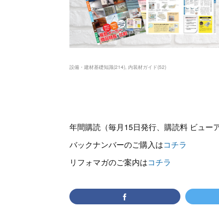
設備・建材基礎知識
(
214
)
内装材ガイド
(
52
)
年間購読（毎月15日発行、購読料 ビューアー
バックナンバーのご購入は
コチラ
リフォマガのご案内は
コチラ