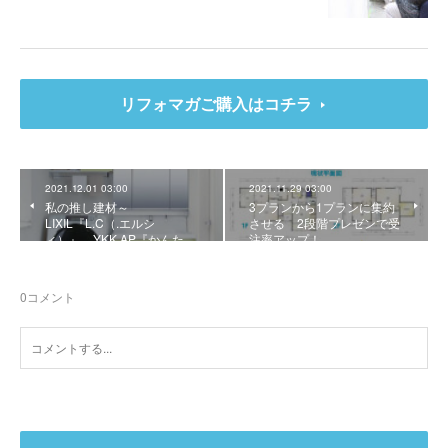
リフォマガご購入はコチラ
2021.12.01 03:00
2021.11.29 03:00
私の推し建材～
3プランから1プランに集約
LIXIL『L.C（.エルシ
させる 2段階プレゼンで受
ィ）』、YKK AP『かんた…
注率アップ！
0
コメント