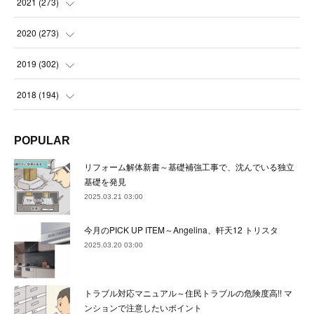
(
23
)
2021
(
273
)
(
22
)
(
23
)
(
23
)
(
24
)
2020
(
273
)
(
23
)
(
21
)
(
22
)
(
23
)
(
24
)
2019
(
302
)
(
24
)
(
24
)
(
23
)
(
22
)
(
22
)
(
23
)
2018
(
194
)
(
21
)
(
22
)
(
24
)
(
23
)
(
23
)
(
21
)
(
19
)
POPULAR
(
24
)
(
23
)
(
22
)
(
23
)
(
23
)
(
26
)
(
18
)
リフォーム解体新書～基礎補強工事で、沈んでいる独立
(
22
)
(
24
)
(
23
)
(
23
)
(
22
)
基礎を発見
(
22
)
(
17
)
2025.03.21 03:00
(
22
)
(
21
)
(
23
)
(
23
)
(
24
)
(
21
)
(
32
)
今月のPICK UP ITEM～Angelina、軒天12 トリスタ
(
22
)
(
24
)
(
22
)
(
22
)
(
24
)
(
27
)
(
36
)
2025.03.20 03:00
(
25
)
(
21
)
(
24
)
(
23
)
(
23
)
(
22
)
(
30
)
トラブル対応マニュアル～住民トラブルの危険度高!! マ
(
23
)
(
21
)
(
24
)
(
21
)
(
33
)
(
34
)
ンションで注意したいポイント