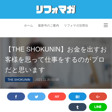
ホーム
最新号のご案内
リフォマガ活用法
お問い合わせ
よくあるご質問
特定商取引法に基づく表記
【THE SHOKUNIN】お金を出すお
プライバシーポリシー
利用規約
会社概要
客様を思って仕事をするのがプロ
だと思います
THE SHOKUNIN
2021.11.30 03:00