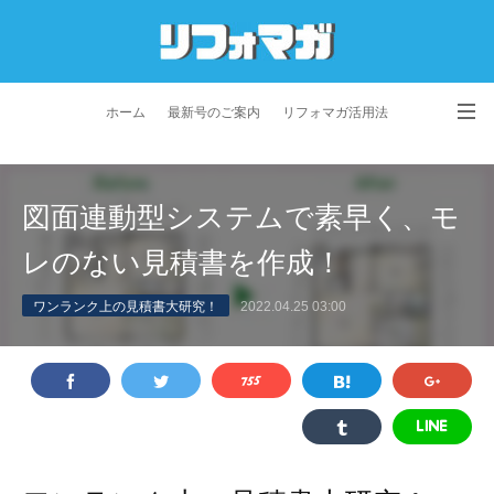
ホーム
最新号のご案内
リフォマガ活用法
お問い合わせ
よくあるご質問
特定商取引法に基づく表記
図面連動型システムで素早く、モ
プライバシーポリシー
利用規約
会社概要
レのない見積書を作成！
ワンランク上の見積書大研究！
2022.04.25 03:00