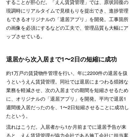
することが肝心だ。「えん賃貸管理」では、原状回復の
現調時にリアルタイムで見積もりを提出でき、進捗管理
もできるオリジナルの「退居アプリ」を開発。工事箇所
の画像を必須にするなどの工夫で、管理品質も大幅にア
ップさせている。
退居から次入居まで1〜2日の短縮に成功
約1万戸の賃貸物件管理を行い、年に2200件の退居を扱
うというえん賃貸管理。同社では退居にまつわる煩雑な
業務を軽減させ、次の入居までの期間を短縮させるため
に、オリジナルの「退居アプリ」を開発。平均で退居1
週間後入居だったのを、1〜2日短縮させることに成功し
たという。
流れはこうだ。入居者から1か月前までに退居予告が来
ると、えん賃貸管理が協力会社である施工会社に担当案