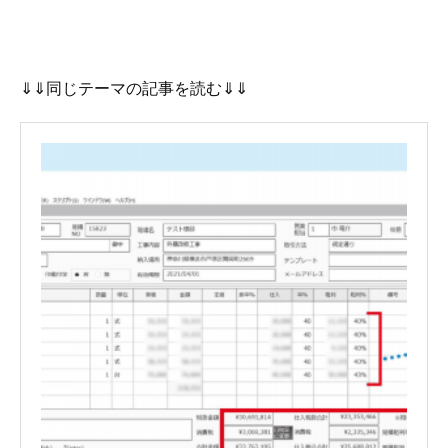
⇓⇓同じテーマの記事を読む⇓⇓