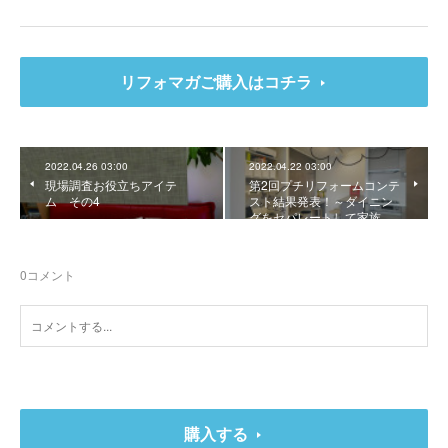
リフォマガご購入はコチラ
2022.04.26 03:00
2022.04.22 03:00
現場調査お役立ちアイテ
第2回プチリフォームコンテ
ム その4
スト結果発表！～ダイニン
グをセパレートして家族…
0
コメント
購入する