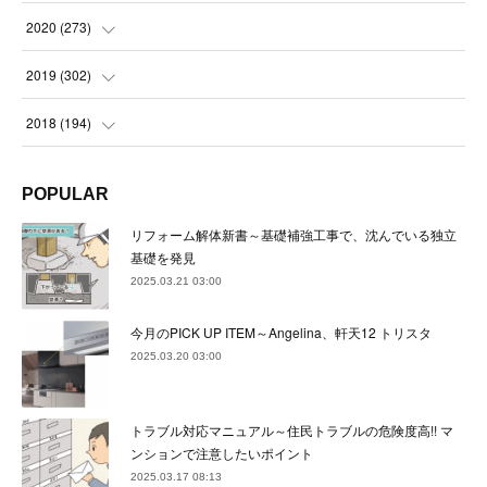
(
22
)
(
23
)
(
23
)
(
24
)
2020
(
273
)
(
23
)
(
21
)
(
22
)
(
23
)
(
24
)
2019
(
302
)
(
24
)
(
24
)
(
23
)
(
22
)
(
22
)
(
23
)
2018
(
194
)
(
21
)
(
22
)
(
24
)
(
23
)
(
23
)
(
21
)
(
19
)
POPULAR
(
24
)
(
23
)
(
22
)
(
23
)
(
23
)
(
26
)
(
18
)
リフォーム解体新書～基礎補強工事で、沈んでいる独立
(
22
)
(
24
)
(
23
)
(
23
)
(
22
)
基礎を発見
(
22
)
(
17
)
2025.03.21 03:00
(
22
)
(
21
)
(
23
)
(
23
)
(
24
)
(
21
)
(
32
)
今月のPICK UP ITEM～Angelina、軒天12 トリスタ
(
22
)
(
24
)
(
22
)
(
22
)
(
24
)
(
27
)
(
36
)
2025.03.20 03:00
(
25
)
(
21
)
(
24
)
(
23
)
(
23
)
(
22
)
(
30
)
トラブル対応マニュアル～住民トラブルの危険度高!! マ
(
23
)
(
21
)
(
24
)
(
21
)
(
33
)
(
34
)
ンションで注意したいポイント
(
20
)
2025.03.17 08:13
(
21
)
(
22
)
(
28
)