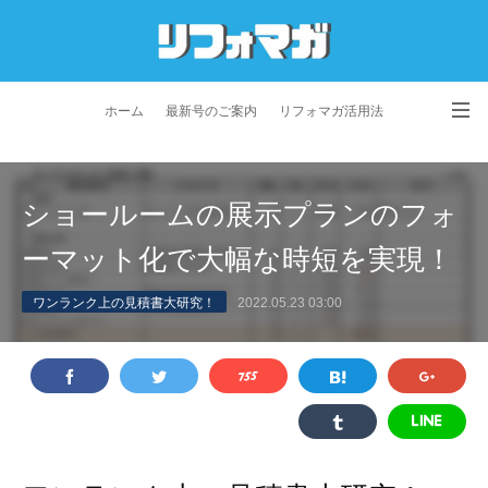
ホーム
最新号のご案内
リフォマガ活用法
お問い合わせ
よくあるご質問
特定商取引法に基づく表記
ショールームの展示プランのフォ
プライバシーポリシー
利用規約
会社概要
ーマット化で大幅な時短を実現！
ワンランク上の見積書大研究！
2022.05.23 03:00