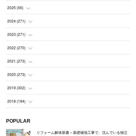
2025
(
56
)
(
14
)
2024
(
271
)
(
21
)
(
21
)
2023
(
271
)
(
21
)
(
22
)
(
22
)
2022
(
270
)
(
23
)
(
23
)
(
23
)
2021
(
273
)
(
22
)
(
23
)
(
23
)
(
24
)
2020
(
273
)
(
23
)
(
21
)
(
22
)
(
23
)
(
24
)
2019
(
302
)
(
24
)
(
24
)
(
23
)
(
22
)
(
22
)
(
23
)
2018
(
194
)
(
21
)
(
22
)
(
24
)
(
23
)
(
23
)
(
21
)
(
19
)
POPULAR
(
24
)
(
23
)
(
22
)
(
23
)
(
23
)
(
26
)
(
18
)
リフォーム解体新書～基礎補強工事で、沈んでいる独立
(
22
)