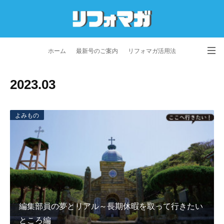
ホーム
最新号のご案内
リフォマガ活用法
お問い合わせ
よくあるご質問
特定商取引法に基づく表記
2023
.
03
プライバシーポリシー
利用規約
会社概要
よみもの
編集部員の夢とリアル～長期休暇を取って行きたい
ところ編