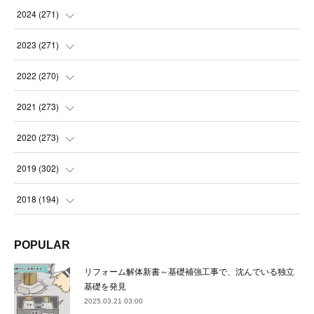
(
14
)
2024
(
271
)
(
21
)
(
21
)
2023
(
271
)
(
21
)
(
22
)
(
22
)
2022
(
270
)
(
23
)
(
23
)
(
23
)
2021
(
273
)
(
22
)
(
23
)
(
23
)
(
24
)
2020
(
273
)
(
23
)
(
21
)
(
22
)
(
23
)
(
24
)
2019
(
302
)
(
24
)
(
24
)
(
23
)
(
22
)
(
22
)
(
23
)
2018
(
194
)
(
21
)
(
22
)
(
24
)
(
23
)
(
23
)
(
21
)
(
19
)
POPULAR
(
24
)
(
23
)
(
22
)
(
23
)
(
23
)
(
26
)
(
18
)
リフォーム解体新書～基礎補強工事で、沈んでいる独立
(
22
)
(
24
)
(
23
)
(
23
)
(
22
)
基礎を発見
(
22
)
(
17
)
2025.03.21 03:00
(
22
)
(
21
)
(
23
)
(
23
)