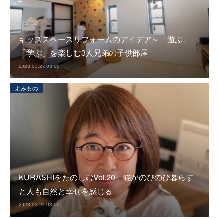
キッズスペースリフォームのアイデア～「遊ぶ」
「学ぶ」を楽しむ3人兄弟の子供部屋
2023.03.29 03:00
よみもの
KURASHIをたのしむVol.20 猫がのびのび暮らす
と人も自然と幸せを感じる
2023.03.28 03:00