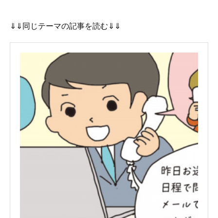
⇓⇓同じテーマの記事を読む⇓⇓