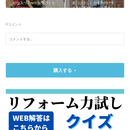
社は人づくり・自分づくり
庇（ひさし）の天井付けラ
イトに水がたっぷり溜ま…
0
コメント
購入する