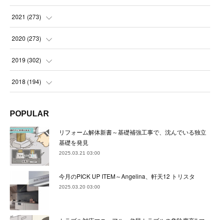
(
23
)
(
23
)
(
23
)
2021
(
273
)
(
22
)
(
23
)
(
23
)
(
24
)
2020
(
273
)
(
23
)
(
21
)
(
22
)
(
23
)
(
24
)
2019
(
302
)
(
24
)
(
24
)
(
23
)
(
22
)
(
22
)
(
23
)
2018
(
194
)
(
21
)
(
22
)
(
24
)
(
23
)
(
23
)
(
21
)
(
19
)
POPULAR
(
24
)
(
23
)
(
22
)
(
23
)
(
23
)
(
26
)
(
18
)
リフォーム解体新書～基礎補強工事で、沈んでいる独立
(
22
)
(
24
)
(
23
)
(
23
)
(
22
)
基礎を発見
(
22
)
(
17
)
2025.03.21 03:00
(
22
)
(
21
)
(
23
)
(
23
)
(
24
)
(
21
)
(
32
)
今月のPICK UP ITEM～Angelina、軒天12 トリスタ
(
22
)
(
24
)
(
22
)
(
22
)
(
24
)
(
27
)
(
36
)
2025.03.20 03:00
(
25
)
(
21
)
(
24
)
(
23
)
(
23
)
(
22
)
(
30
)