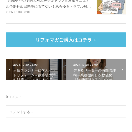
ル予期せぬ出来事に慌てない！あらゆるトラブル対…
2025.03.03 03:00
リフォマガご購入はコチラ
2024.10.30 03:00
2024.10.25 03:00
人気プランナーに学ぶペッ
デキるリーダーの時間管理
トリフォーム～散歩後の汚
術～業務棚卸しを数値化
れ対策って どうしたら良…
「時間管理上手なマネー…
0
コメント