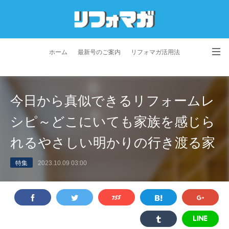
ホーム
最新号のご案内
リフォマガ活用法
お問い合わせ
よくあるご質問
特定商取引法に基づく表記
今日から真似できるリフォームレ
プライバシーポリシー
利用規約
会社概要
シピ～どこにいても家族を感じら
れるやさしい明かりの行き渡る家
特集
2023.10.09 03:00