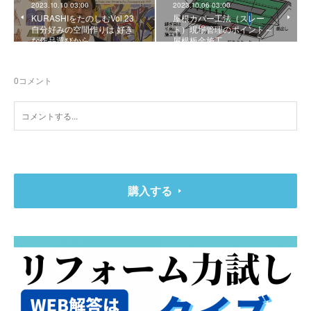
2023.10.10 03:00
2023.10.06 03:00
KURASHIをたのしむVol.23
屋根カバー工法（スレー
自分好みの空間作りは 好き
ト）現場管理のポイント～
な作品選びから
屋根板金施工
0
コメント
購入する