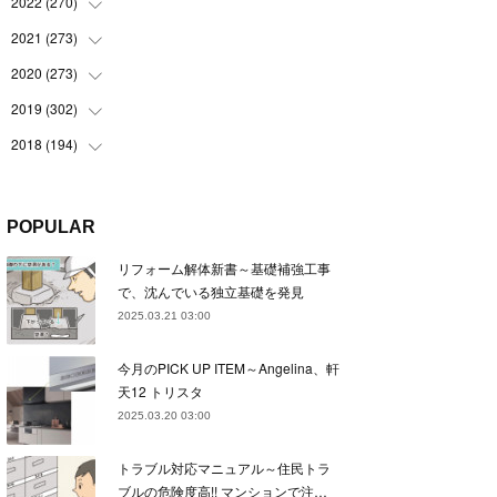
(
22
)
2022
(
270
(
22
)
)
(
23
)
(
23
)
2021
(
273
(
23
)
)
(
22
)
(
23
)
(
23
)
2020
(
273
(
24
)
)
(
23
)
(
21
)
(
22
)
(
23
)
2019
(
302
(
24
)
)
(
24
)
(
24
)
(
23
)
(
22
)
(
22
)
2018
(
194
(
23
)
)
(
21
)
(
22
)
(
24
)
(
23
)
(
23
)
(
21
)
(
19
)
(
24
)
(
23
)
(
22
)
(
23
)
(
23
)
(
26
)
(
18
)
POPULAR
(
22
)
(
24
)
(
23
)
(
23
)
(
22
)
(
22
)
(
17
)
リフォーム解体新書～基礎補強工事
(
22
)
(
21
)
(
23
)
(
23
)
(
24
)
(
21
)
(
32
)
で、沈んでいる独立基礎を発見
(
22
)
(
24
)
(
22
)
(
22
)
(
24
)
(
27
)
(
36
)
2025.03.21 03:00
(
25
)
(
21
)
(
24
)
(
23
)
(
23
)
(
22
)
(
30
)
今月のPICK UP ITEM～Angelina、軒
(
23
)
(
21
)
(
24
)
(
21
)
(
33
)
(
34
)
天12 トリスタ
(
20
)
(
21
)
(
22
)
(
28
)
2025.03.20 03:00
(
8
)
(
22
)
(
21
)
(
31
)
トラブル対応マニュアル～住民トラ
(
24
)
(
27
)
ブルの危険度高!! マンションで注…