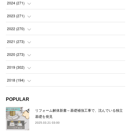
(
14
)
2024
(
271
)
(
21
)
(
21
)
2023
(
271
)
(
21
)
(
22
)
(
22
)
2022
(
270
)
(
23
)
(
23
)
(
23
)
2021
(
273
)
(
22
)
(
23
)
(
23
)
(
24
)
2020
(
273
)
(
23
)
(
21
)
(
22
)
(
23
)
(
24
)
2019
(
302
)
(
24
)
(
24
)
(
23
)
(
22
)
(
22
)
(
23
)
2018
(
194
)
(
21
)
(
22
)
(
24
)
(
23
)
(
23
)
(
21
)
(
19
)
POPULAR
(
24
)
(
23
)
(
22
)
(
23
)
(
23
)
(
26
)
(
18
)
リフォーム解体新書～基礎補強工事で、沈んでいる独立
(
22
)
(
24
)
(
23
)
(
23
)
(
22
)
基礎を発見
(
22
)
(
17
)
2025.03.21 03:00
(
22
)
(
21
)
(
23
)
(
23
)
(
24
)
(
21
)
(
32
)