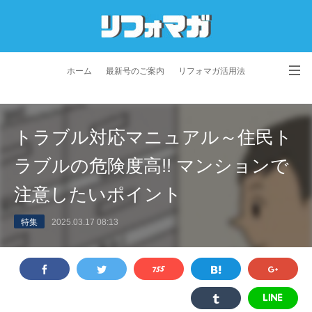
ホーム
最新号のご案内
リフォマガ活用法
お問い合わせ
よくあるご質問
特定商取引法に基づく表記
トラブル対応マニュアル～住民ト
プライバシーポリシー
利用規約
会社概要
ラブルの危険度高!! マンションで
注意したいポイント
特集
2025.03.17 08:13