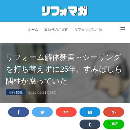
ホーム
最新号のご案内
リフォマガ活用法
お問い合わせ
よくあるご質問
特定商取引法に基づく表記
リフォーム解体新書～シーリング
プライバシーポリシー
利用規約
会社概要
を打ち替えずに25年、すみばしら
隅柱が腐っていた
基礎知識
2025.02.21 03:00