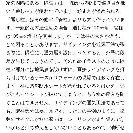
家の四隅にある「隅柱」は、1階から2階まで継ぎ目が無
い「通し柱」が使われています。頑丈さが求められる
「通し柱」はその他の「管柱」よりも太く作られていま
す。一般的な木造住宅の場合、通し柱が120㎜角、管柱
は105㎜の角材を使用しますが、実は柱の太さが違うこ
とで困ることがあります。サイディングを通気工法で張
る際に、隅柱にも通気層を設けようとすると、外壁に段
差が生じてしまうのです。そのためイラストのように隅
柱の部分には通気層を設けずに、直接サイディングを打
ち付けているケースがリフォームの現場では多く存在し
ます。柱に透湿防水シートが巻かれているとはいえ、熱
がこもってシートが破れてしまうと、もう水の侵入を防
ぐことはできません。サイディングの通気工法であって
も、隅柱部分は要注意です。またこの事例のように、塗
装のサイクルが短い家では、シーリングがまだ傷んでな
いからと打ち替えをしていないこともあるので、油断せ