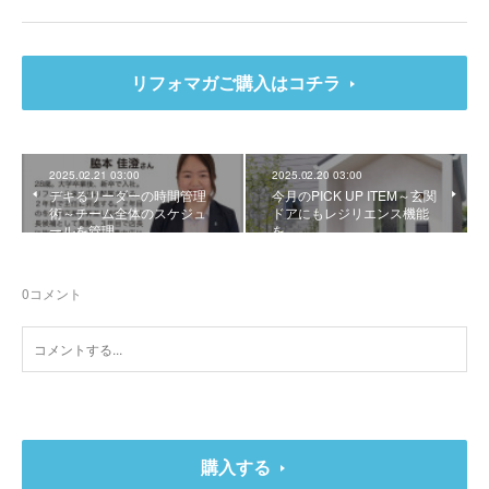
リフォマガご購入はコチラ
2025.02.21 03:00
2025.02.20 03:00
デキるリーダーの時間管理
今月のPICK UP ITEM～玄関
術～チーム全体のスケジュ
ドアにもレジリエンス機能
ールを管理
を
0
コメント
購入する