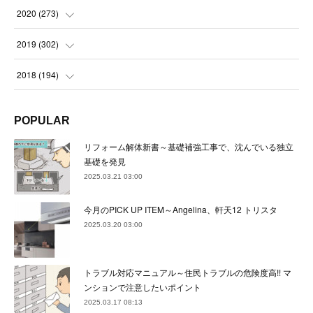
(
22
)
(
23
)
(
23
)
(
24
)
2020
(
273
)
(
23
)
(
21
)
(
22
)
(
23
)
(
24
)
2019
(
302
)
(
24
)
(
24
)
(
23
)
(
22
)
(
22
)
(
23
)
2018
(
194
)
(
21
)
(
22
)
(
24
)
(
23
)
(
23
)
(
21
)
(
19
)
POPULAR
(
24
)
(
23
)
(
22
)
(
23
)
(
23
)
(
26
)
(
18
)
リフォーム解体新書～基礎補強工事で、沈んでいる独立
(
22
)
(
24
)
(
23
)
(
23
)
(
22
)
基礎を発見
(
22
)
(
17
)
2025.03.21 03:00
(
22
)
(
21
)
(
23
)
(
23
)
(
24
)
(
21
)
(
32
)
今月のPICK UP ITEM～Angelina、軒天12 トリスタ
(
22
)
(
24
)
(
22
)
(
22
)
(
24
)
(
27
)
(
36
)
2025.03.20 03:00
(
25
)
(
21
)
(
24
)
(
23
)
(
23
)
(
22
)
(
30
)
トラブル対応マニュアル～住民トラブルの危険度高!! マ
(
23
)
(
21
)
(
24
)
(
21
)
(
33
)
(
34
)
ンションで注意したいポイント
(
20
)
2025.03.17 08:13
(
21
)
(
22
)
(
28
)
(
8
)