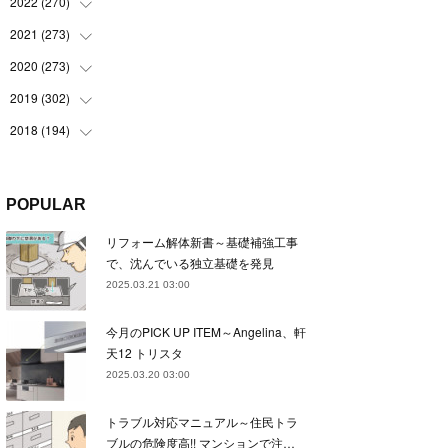
(
22
)
2022
(
270
(
22
)
)
(
23
)
(
23
)
2021
(
273
(
23
)
)
(
22
)
(
23
)
(
23
)
2020
(
273
(
24
)
)
(
23
)
(
21
)
(
22
)
(
23
)
2019
(
302
(
24
)
)
(
24
)
(
24
)
(
23
)
(
22
)
(
22
)
2018
(
194
(
23
)
)
(
21
)
(
22
)
(
24
)
(
23
)
(
23
)
(
21
)
(
19
)
(
24
)
(
23
)
(
22
)
(
23
)
(
23
)
(
26
)
(
18
)
POPULAR
(
22
)
(
24
)
(
23
)
(
23
)
(
22
)
(
22
)
(
17
)
リフォーム解体新書～基礎補強工事
(
22
)
(
21
)
(
23
)
(
23
)
(
24
)
(
21
)
(
32
)
で、沈んでいる独立基礎を発見
(
22
)
(
24
)
(
22
)
(
22
)
(
24
)
(
27
)
(
36
)
2025.03.21 03:00
(
25
)
(
21
)
(
24
)
(
23
)
(
23
)
(
22
)
(
30
)
今月のPICK UP ITEM～Angelina、軒
(
23
)
(
21
)
(
24
)
(
21
)
(
33
)
(
34
)
天12 トリスタ
(
20
)
(
21
)
(
22
)
(
28
)
2025.03.20 03:00
(
8
)
(
22
)
(
21
)
(
31
)
トラブル対応マニュアル～住民トラ
(
24
)
(
27
)
ブルの危険度高!! マンションで注…