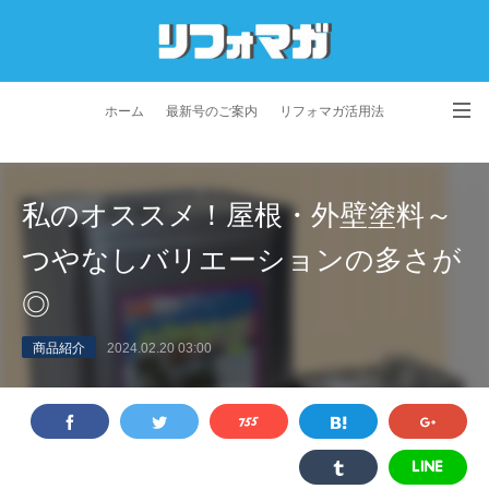
ホーム
最新号のご案内
リフォマガ活用法
お問い合わせ
よくあるご質問
特定商取引法に基づく表記
私のオススメ！屋根・外壁塗料～
プライバシーポリシー
利用規約
会社概要
つやなしバリエーションの多さが
◎
商品紹介
2024.02.20 03:00