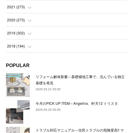
(
23
)
(
23
)
(
23
)
2021
(
273
)
(
22
)
(
23
)
(
23
)
(
24
)
2020
(
273
)
(
23
)
(
21
)
(
22
)
(
23
)
(
24
)
2019
(
302
)
(
24
)
(
24
)
(
23
)
(
22
)
(
22
)
(
23
)
2018
(
194
)
(
21
)
(
22
)
(
24
)
(
23
)
(
23
)
(
21
)
(
19
)
POPULAR
(
24
)
(
23
)
(
22
)
(
23
)
(
23
)
(
26
)
(
18
)
リフォーム解体新書～基礎補強工事で、沈んでいる独立
(
22
)
(
24
)
(
23
)
(
23
)
(
22
)
基礎を発見
(
22
)
(
17
)
2025.03.21 03:00
(
22
)
(
21
)
(
23
)
(
23
)
(
24
)
(
21
)
(
32
)
今月のPICK UP ITEM～Angelina、軒天12 トリスタ
(
22
)
(
24
)
(
22
)
(
22
)
(
24
)
(
27
)
(
36
)
2025.03.20 03:00
(
25
)
(
21
)
(
24
)
(
23
)
(
23
)
(
22
)
(
30
)
トラブル対応マニュアル～住民トラブルの危険度高!! マ
(
23
)
(
21
)
(
24
)
(
21
)
(
33
)