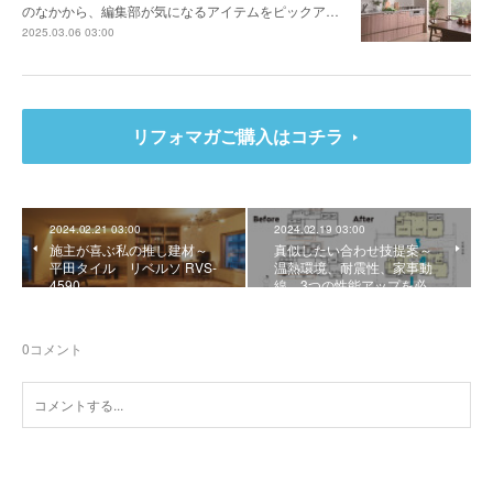
のなかから、編集部が気になるアイテムをピックア…
2025.03.06 03:00
リフォマガご購入はコチラ
2024.02.21 03:00
2024.02.19 03:00
施主が喜ぶ私の推し建材～
真似したい合わせ技提案～
平田タイル リベルソ RVS-
温熱環境、耐震性、家事動
4590
線。3つの性能アップを必…
0
コメント