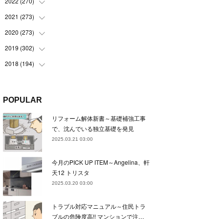
(
22
)
2022
(
270
(
22
)
)
(
23
)
(
23
)
2021
(
273
(
23
)
)
(
22
)
(
23
)
(
23
)
2020
(
273
(
24
)
)
(
23
)
(
21
)
(
22
)
(
23
)
2019
(
302
(
24
)
)
(
24
)
(
24
)
(
23
)
(
22
)
(
22
)
2018
(
194
(
23
)
)
(
21
)
(
22
)
(
24
)
(
23
)
(
23
)
(
21
)
(
19
)
(
24
)
(
23
)
(
22
)
(
23
)
(
23
)
(
26
)
(
18
)
POPULAR
(
22
)
(
24
)
(
23
)
(
23
)
(
22
)
(
22
)
(
17
)
リフォーム解体新書～基礎補強工事
(
22
)
(
21
)
(
23
)
(
23
)
(
24
)
(
21
)
(
32
)
で、沈んでいる独立基礎を発見
(
22
)
(
24
)
(
22
)
(
22
)
(
24
)
(
27
)
(
36
)
2025.03.21 03:00
(
25
)
(
21
)
(
24
)
(
23
)
(
23
)
(
22
)
(
30
)
今月のPICK UP ITEM～Angelina、軒
(
23
)
(
21
)
(
24
)
(
21
)
(
33
)
(
34
)
天12 トリスタ
(
20
)
(
21
)
(
22
)
(
28
)
2025.03.20 03:00
(
8
)
(
22
)
(
21
)
(
31
)
トラブル対応マニュアル～住民トラ
(
24
)
(
27
)
ブルの危険度高!! マンションで注…