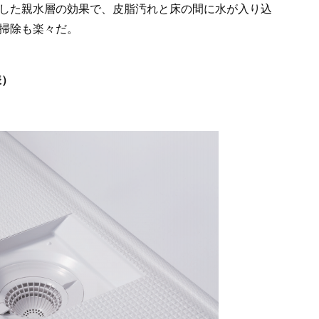
した親水層の効果で、皮脂汚れと床の間に水が入り込
掃除も楽々だ。
様）