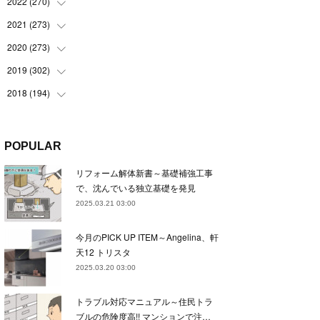
(
22
)
2022
(
270
(
22
)
)
(
23
)
(
23
)
2021
(
273
(
23
)
)
(
22
)
(
23
)
(
23
)
2020
(
273
(
24
)
)
(
23
)
(
21
)
(
22
)
(
23
)
2019
(
302
(
24
)
)
(
24
)
(
24
)
(
23
)
(
22
)
(
22
)
2018
(
194
(
23
)
)
(
21
)
(
22
)
(
24
)
(
23
)
(
23
)
(
21
)
(
19
)
(
24
)
(
23
)
(
22
)
(
23
)
(
23
)
(
26
)
(
18
)
POPULAR
(
22
)
(
24
)
(
23
)
(
23
)
(
22
)
(
22
)
(
17
)
リフォーム解体新書～基礎補強工事
(
22
)
(
21
)
(
23
)
(
23
)
(
24
)
(
21
)
(
32
)
で、沈んでいる独立基礎を発見
(
22
)
(
24
)
(
22
)
(
22
)
(
24
)
(
27
)
(
36
)
2025.03.21 03:00
(
25
)
(
21
)
(
24
)
(
23
)
(
23
)
(
22
)
(
30
)
今月のPICK UP ITEM～Angelina、軒
(
23
)
(
21
)
(
24
)
(
21
)
(
33
)
(
34
)
天12 トリスタ
(
20
)
(
21
)
(
22
)
(
28
)
2025.03.20 03:00
(
8
)
(
22
)
(
21
)
(
31
)
トラブル対応マニュアル～住民トラ
(
24
)
(
27
)
ブルの危険度高!! マンションで注…