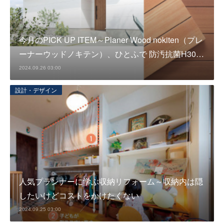
今月のPICK UP ITEM～Planer Wood nokiten（プレ
ーナーウッドノキテン）、ひとふで 防汚抗菌H30…
2024.09.26 03:00
設計・デザイン
人気プランナーに学ぶ収納リフォーム～収納内は隠
したいけどコストをかけたくない
2024.09.25 03:00