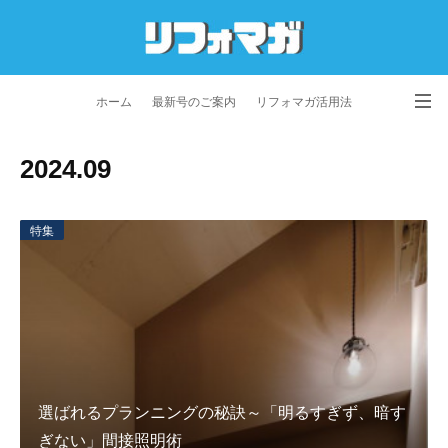
ホーム
最新号のご案内
リフォマガ活用法
お問い合わせ
よくあるご質問
特定商取引法に基づく表記
2024
.
09
プライバシーポリシー
利用規約
会社概要
特集
選ばれるプランニングの秘訣～「明るすぎず、暗す
ぎない」間接照明術