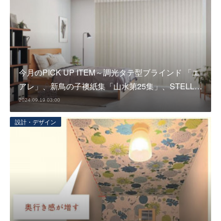
今月のPICK UP ITEM～調光タテ型ブラインド 「エ
アレ」、新鳥の子襖紙集「山水第25集」、STELL…
2024.09.19 03:00
設計・デザイン