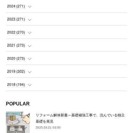
(
14
)
2024
(
271
)
(
21
)
(
21
)
2023
(
271
)
(
21
)
(
22
)
(
22
)
2022
(
270
)
(
23
)
(
23
)
(
23
)
2021
(
273
)
(
22
)
(
23
)
(
23
)
(
24
)
2020
(
273
)
(
23
)
(
21
)
(
22
)
(
23
)
(
24
)
2019
(
302
)
(
24
)
(
24
)
(
23
)
(
22
)
(
22
)
(
23
)
2018
(
194
)
(
21
)
(
22
)
(
24
)
(
23
)
(
23
)
(
21
)
(
19
)
POPULAR
(
24
)
(
23
)
(
22
)
(
23
)
(
23
)
(
26
)
(
18
)
リフォーム解体新書～基礎補強工事で、沈んでいる独立
(
22
)
(
24
)
(
23
)
(
23
)
(
22
)
基礎を発見
(
22
)
(
17
)
2025.03.21 03:00
(
22
)
(
21
)
(
23
)
(
23
)