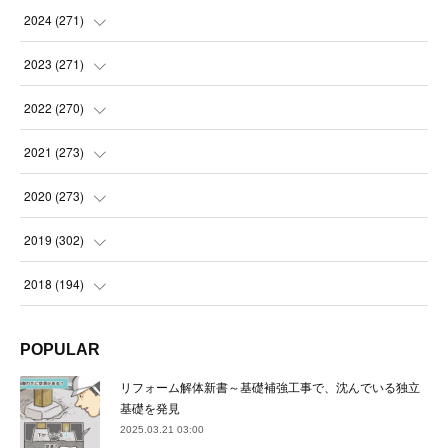
(
14
)
2024
(
271
)
(
21
)
(
21
)
2023
(
271
)
(
21
)
(
22
)
(
22
)
2022
(
270
)
(
23
)
(
23
)
(
23
)
2021
(
273
)
(
22
)
(
23
)
(
23
)
(
24
)
2020
(
273
)
(
23
)
(
21
)
(
22
)
(
23
)
(
24
)
2019
(
302
)
(
24
)
(
24
)
(
23
)
(
22
)
(
22
)
(
23
)
2018
(
194
)
(
21
)
(
22
)
(
24
)
(
23
)
(
23
)
(
21
)
(
19
)
POPULAR
(
24
)
(
23
)
(
22
)
(
23
)
(
23
)
(
26
)
(
18
)
リフォーム解体新書～基礎補強工事で、沈んでいる独立
(
22
)
(
24
)
(
23
)
(
23
)
(
22
)
基礎を発見
(
22
)
(
17
)
2025.03.21 03:00
(
22
)
(
21
)
(
23
)
(
23
)