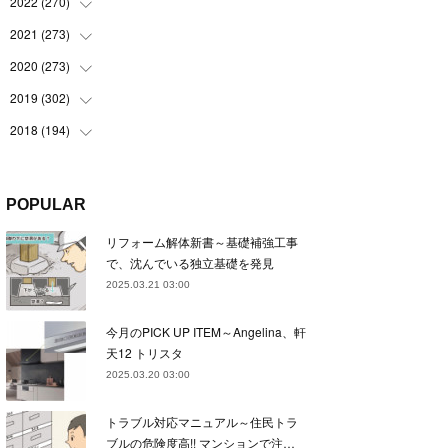
(
22
)
2022
(
270
(
22
)
)
(
23
)
(
23
)
2021
(
273
(
23
)
)
(
22
)
(
23
)
(
23
)
2020
(
273
(
24
)
)
(
23
)
(
21
)
(
22
)
(
23
)
2019
(
302
(
24
)
)
(
24
)
(
24
)
(
23
)
(
22
)
(
22
)
2018
(
194
(
23
)
)
(
21
)
(
22
)
(
24
)
(
23
)
(
23
)
(
21
)
(
19
)
(
24
)
(
23
)
(
22
)
(
23
)
(
23
)
(
26
)
(
18
)
POPULAR
(
22
)
(
24
)
(
23
)
(
23
)
(
22
)
(
22
)
(
17
)
リフォーム解体新書～基礎補強工事
(
22
)
(
21
)
(
23
)
(
23
)
(
24
)
(
21
)
(
32
)
で、沈んでいる独立基礎を発見
(
22
)
(
24
)
(
22
)
(
22
)
(
24
)
(
27
)
(
36
)
2025.03.21 03:00
(
25
)
(
21
)
(
24
)
(
23
)
(
23
)
(
22
)
(
30
)
今月のPICK UP ITEM～Angelina、軒
(
23
)
(
21
)
(
24
)
(
21
)
(
33
)
(
34
)
天12 トリスタ
(
20
)
(
21
)
(
22
)
(
28
)
2025.03.20 03:00
(
8
)
(
22
)
(
21
)
(
31
)
トラブル対応マニュアル～住民トラ
(
24
)
(
27
)
ブルの危険度高!! マンションで注…